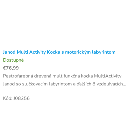
Janod Multi Activity Kocka s motorickým labyrintom
Dostupné
€76,99
Pestrofarebná drevená multifunkčná kocka MultiActivity
Janod so slučkovacím labyrintom a ďalších 8 vzdelávacích
aktivít k tomu. Keď otočíte kolieskom mlyna môžete
Kód:
J08256
pozorovať ako...