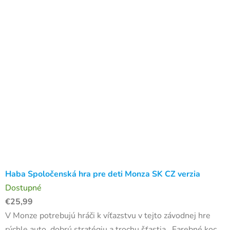
Haba Spoločenská hra pre deti Monza SK CZ verzia
Dostupné
€25,99
V Monze potrebujú hráči k víťazstvu v tejto závodnej hre
rýchle auto, dobrú stratégiu a trochu šťastia. Farebné kocky