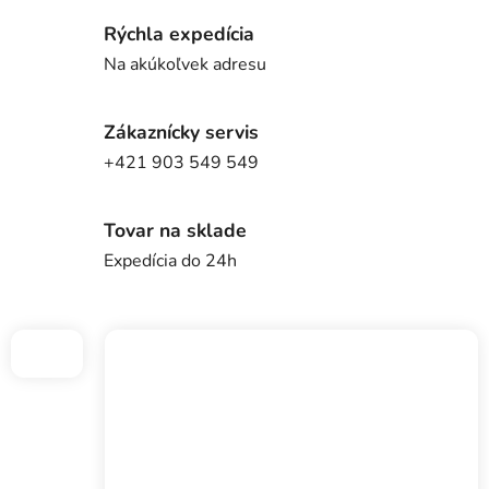
p
Rýchla expedícia
Na akúkoľvek adresu
o
l
Zákaznícky servis
zá
u
obj
+421 903 549 549
Poš
s
d
n
Tovar na sklade
ozv
po
Expedícia do 24h
a
Pošlit
m
i
!