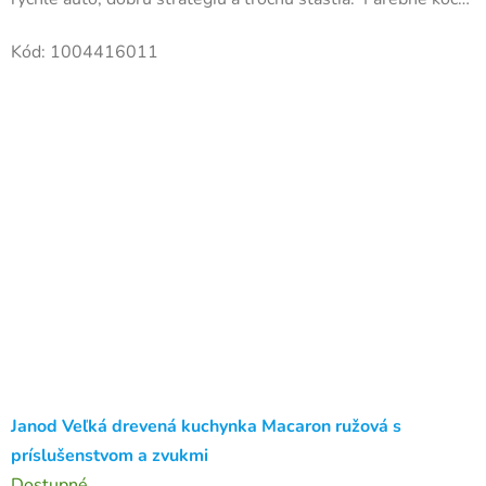
označujú medzery na trati, po ktorých môžete jazdiť,...
Kód:
1004416011
Janod Veľká drevená kuchynka Macaron ružová s
príslušenstvom a zvukmi
Dostupné