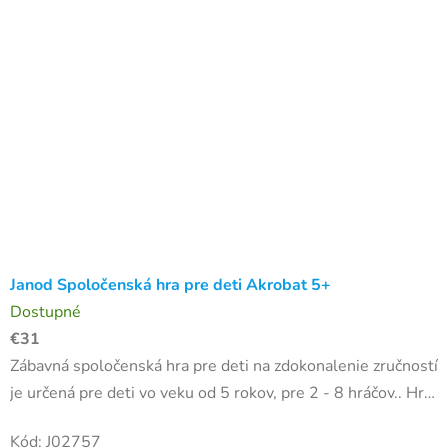
Janod Spoločenská hra pre deti Akrobat 5+
Dostupné
€31
Zábavná spoločenská hra pre deti na zdokonalenie zručností
je určená pre deti vo veku od 5 rokov, pre 2 - 8 hráčov.. Hra
je výborná pre všetkých, ktorí chcú potrénovať svoje...
Kód:
J02757