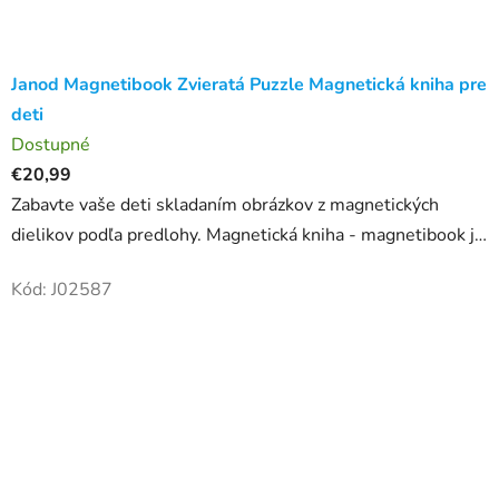
Janod Magnetibook Zvieratá Puzzle Magnetická kniha pre
deti
Dostupné
€20,99
Zabavte vaše deti skladaním obrázkov z magnetických
dielikov podľa predlohy. Magnetická kniha - magnetibook je
krásna vzdelávacia hračka vhodná pre deti od 3 do 8
Kód:
J02587
rokov....