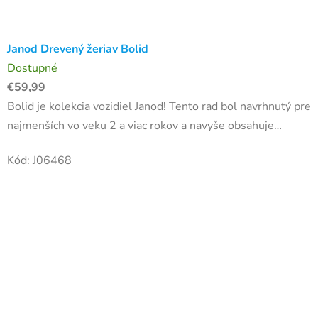
Janod Drevený žeriav Bolid
Dostupné
€59,99
Bolid je kolekcia vozidiel Janod! Tento rad bol navrhnutý pre
najmenších vo veku 2 a viac rokov a navyše obsahuje
vysokokvalitné materiály, aby boli všetky hračky Bolid
Kód:
J06468
skutočne...