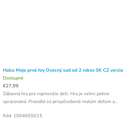
Haba Moje prvé hry Ovocný sad od 2 rokov SK CZ verzia
Dostupné
€27,99
Zábavná hra pre najmenšie deti. Hra je veľmi pekne
spracovaná. Pravidlá sú prispôsobené malým deťom a
herný materiál je prispôsobený pre malé detské ruky. Počet
Kód:
1004655015
hráčov je 2 až...