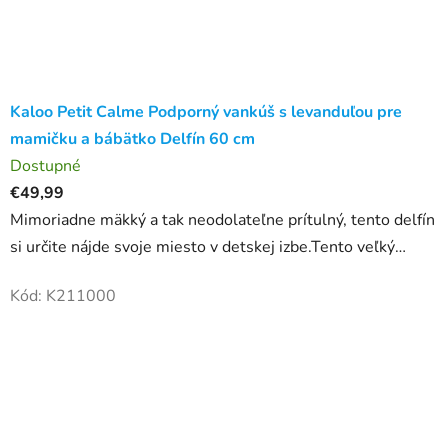
Kaloo Petit Calme Podporný vankúš s levanduľou pre
mamičku a bábätko Delfín 60 cm
Dostupné
€49,99
Mimoriadne mäkký a tak neodolateľne prítulný, tento delfín
si určite nájde svoje miesto v detskej izbe.Tento veľký
delfín z mäkkého plyšu je multifunkčný a ide s vývojom...
Kód:
K211000