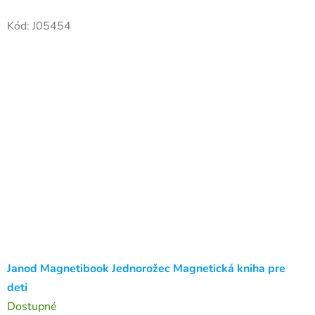
cementu je v pohybe a zbíjačka nezaostáva. Našťastie je
Kód:
J05454
tu...
Janod Magnetibook Jednorožec Magnetická kniha pre
deti
Dostupné