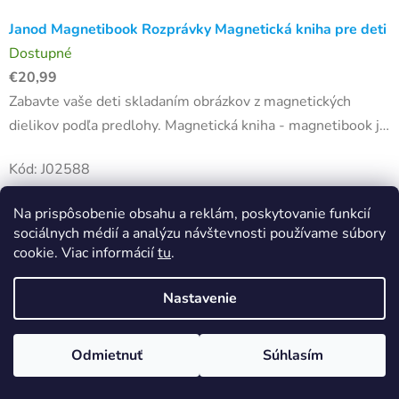
Janod Magnetibook Rozprávky Magnetická kniha pre deti
Dostupné
€20,99
Zabavte vaše deti skladaním obrázkov z magnetických
dielikov podľa predlohy. Magnetická kniha - magnetibook je
krásna vzdelávacia hračka vhodná pre deti od 3 do 8
Kód:
J02588
rokov....
Na prispôsobenie obsahu a reklám, poskytovanie funkcií
sociálnych médií a analýzu návštevnosti používame súbory
cookie. Viac informácií
tu
.
Nastavenie
Odmietnuť
Súhlasím