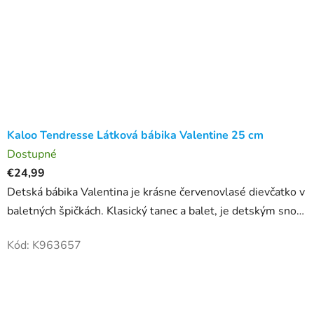
Kaloo Tendresse Látková bábika Valentine 25 cm
Dostupné
€24,99
Detská bábika Valentina je krásne červenovlasé dievčatko v
baletných špičkách. Klasický tanec a balet, je detským snom
veľa malých dievčatiek! Valentína je oblečená v pudrovo...
Kód:
K963657