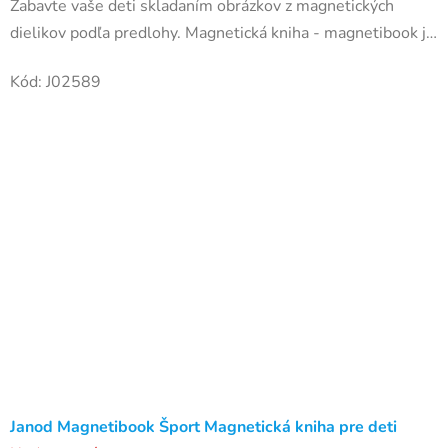
Zabavte vaše deti skladaním obrázkov z magnetických
dielikov podľa predlohy. Magnetická kniha - magnetibook je
krásna vzdelávacia hračka vhodná pre deti od 3 do 8
Kód:
J02589
rokov....
Janod Magnetibook Šport Magnetická kniha pre deti