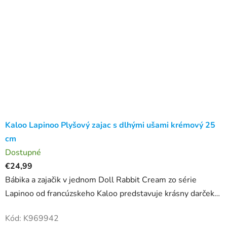
Kaloo Lapinoo Plyšový zajac s dlhými ušami krémový 25
cm
Dostupné
€24,99
Bábika a zajačik v jednom Doll Rabbit Cream zo série
Lapinoo od francúzskeho Kaloo predstavuje krásny darček
pre bábätká už od narodenia. Krémový zajko s výškou 25 cm
Kód:
K969942
je...