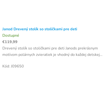
Janod Drevený stolík so stoličkami pre deti
Dostupné
€119,99
Drevený stolík so stoličkami pre deti Janods prekrásnym
motívom polárnych zvieratiek je vhodný do každej detskej
izbičky. Rozmer produktu: o 60 x 47 cm (stolík), 29 x 27 x
Kód:
J09650
49...