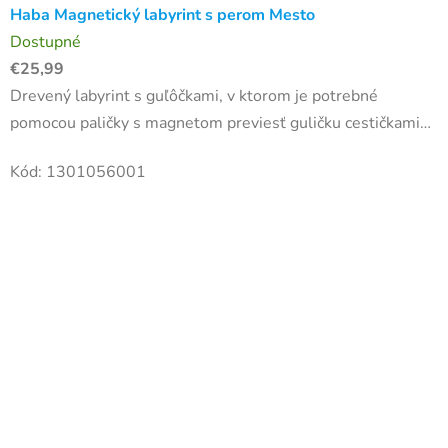
Haba Magnetický labyrint s perom Mesto
Dostupné
€25,99
Drevený labyrint s guľôčkami, v ktorom je potrebné
pomocou paličky s magnetom previesť guličku cestičkami
rušného mesta do správneho domčeka, rovnakej farby.
Kód:
1301056001
Tento guľôčkový...