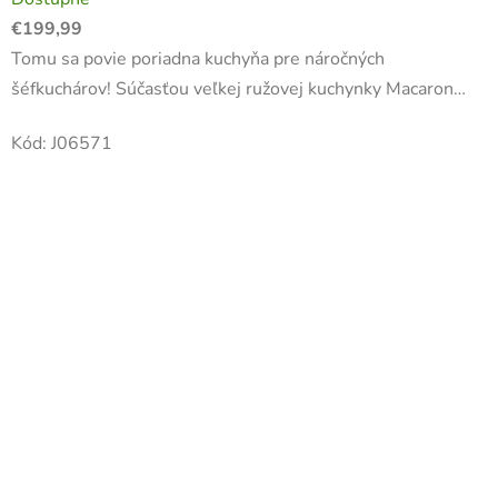
€199,99
Tomu sa povie poriadna kuchyňa pre náročných
šéfkuchárov! Súčasťou veľkej ružovej kuchynky Macaron
Janod je až 15 doplnkov, vrátane chňapky, hrncov, lopatky a
Kód:
J06571
naberačky,...