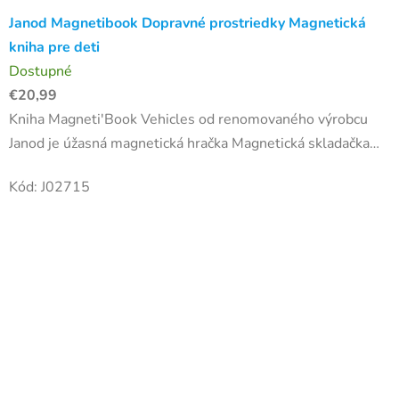
Janod Magnetibook Dopravné prostriedky Magnetická
kniha pre deti
Dostupné
€20,99
Kniha Magneti'Book Vehicles od renomovaného výrobcu
Janod je úžasná magnetická hračka Magnetická skladačka
má jedinečný dizajn s peknými obrázkami, ktorým
Kód:
J02715
nepohrdne žiaden...