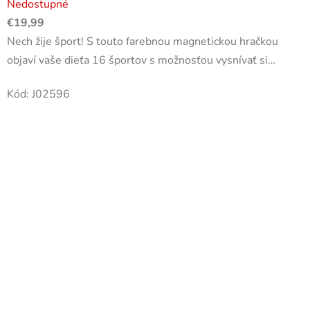
Nedostupné
€19,99
Nech žije šport! S touto farebnou magnetickou hračkou
objaví vaše dieťa 16 športov s možnosťou vysnívať si
mnohé ďalšie! Skladá sa z magnetickej tabule, 48
Kód:
J02596
magnetov a 16...