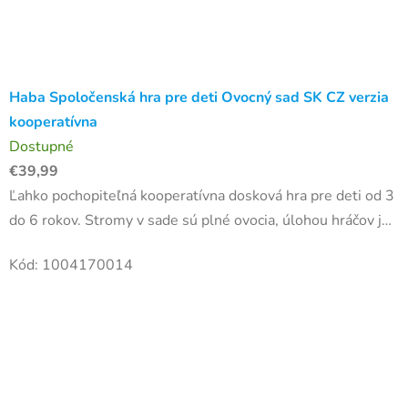
Haba Spoločenská hra pre deti Ovocný sad SK CZ verzia
kooperatívna
Dostupné
€39,99
Ľahko pochopiteľná kooperatívna dosková hra pre deti od 3
do 6 rokov. Stromy v sade sú plné ovocia, úlohou hráčov je
ich ochrániť pred drzým havranom. Záleží, aký symbol
Kód:
1004170014
padne...