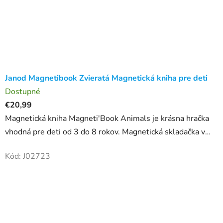
Janod Magnetibook Zvieratá Magnetická kniha pre deti
Dostupné
€20,99
Magnetická kniha Magneti'Book Animals je krásna hračka
vhodná pre deti od 3 do 8 rokov. Magnetická skladačka v
tvare knihy má pestrofarebný motív, ktorý detí zaujme.
Kód:
J02723
Zabavte...