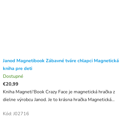
Janod Magnetibook Zábavné tváre chlapci Magnetická
kniha pre deti
Dostupné
€20,99
Kniha Magneti'Book Crazy Face je magnetická hračka z
dielne výrobcu Janod. Je to krásna hračka Magnetická
skladačka v tvare knihy má pestrofarebný motív, ktorý detí
Kód:
J02716
zaujme....