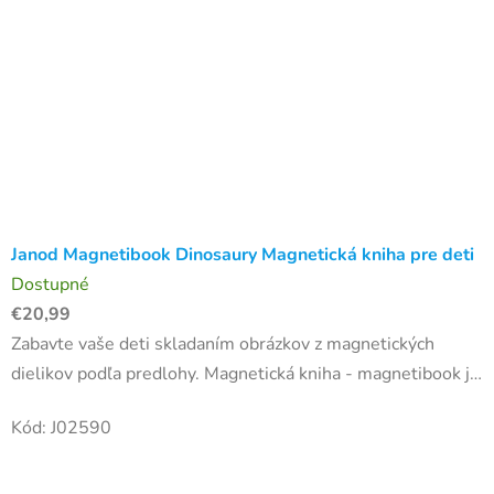
Janod Magnetibook Dinosaury Magnetická kniha pre deti
Dostupné
€20,99
Zabavte vaše deti skladaním obrázkov z magnetických
dielikov podľa predlohy. Magnetická kniha - magnetibook je
krásna vzdelávacia hračka vhodná pre deti od 3 do 8
Kód:
J02590
rokov....