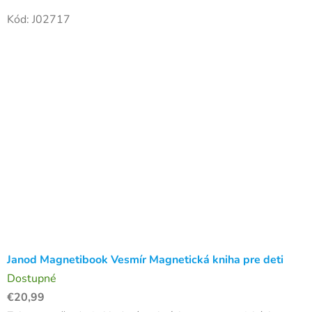
skladačka v tvare knihy má pestrofarebný motív, ktorý detí
Kód:
J02717
zaujme....
Janod Magnetibook Vesmír Magnetická kniha pre deti
Dostupné
€20,99