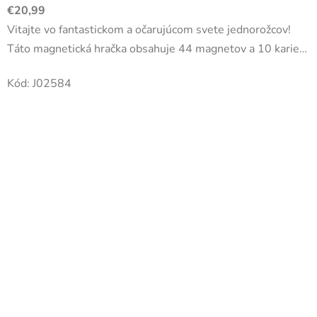
€20,99
Vitajte vo fantastickom a očarujúcom svete jednorožcov!
Táto magnetická hračka obsahuje 44 magnetov a 10 kariet.
Cieľom je vytvoriť krásnych jednorožcov. Každý má svoju...
Kód:
J02584