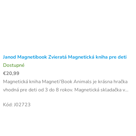
Janod Magnetibook Zvieratá Magnetická kniha pre deti
Dostupné
€20,99
Magnetická kniha Magneti'Book Animals je krásna hračka
vhodná pre deti od 3 do 8 rokov. Magnetická skladačka v
tvare knihy má pestrofarebný motív, ktorý detí zaujme.
Kód:
J02723
Zabavte...