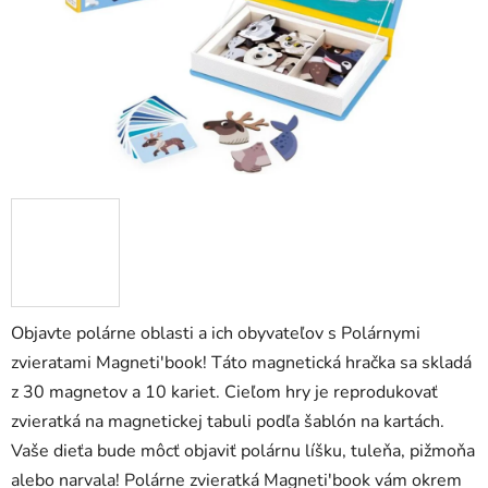
zá
obj
Poš
d
ozv
po
Pošlit
Objavte polárne oblasti a ich obyvateľov s Polárnymi
zvieratami Magneti'book! Táto magnetická hračka sa skladá
z 30 magnetov a 10 kariet. Cieľom hry je reprodukovať
zvieratká na magnetickej tabuli podľa šablón na kartách.
Vaše dieťa bude môcť objaviť polárnu líšku, tuleňa, pižmoňa
alebo narvala! Polárne zvieratká Magneti'book vám okrem