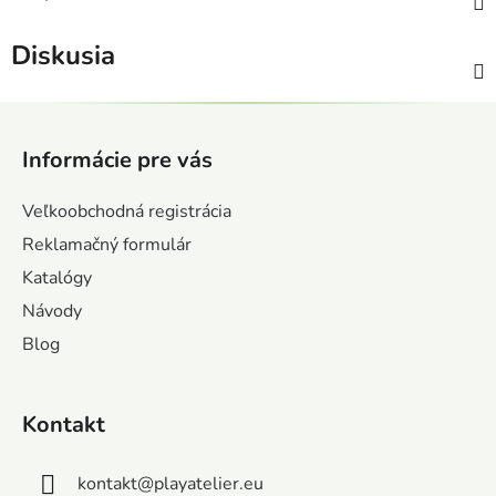
Diskusia
Z
á
Informácie pre vás
p
ä
Veľkoobchodná registrácia
t
Reklamačný formulár
i
Katalógy
e
Návody
Blog
Kontakt
kontakt
@
playatelier.eu