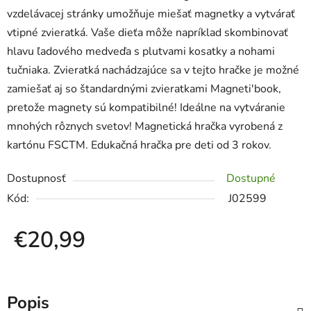
vzdelávacej stránky umožňuje miešať magnetky a vytvárať
vtipné zvieratká. Vaše dieťa môže napríklad skombinovať
hlavu ľadového medveďa s plutvami kosatky a nohami
tučniaka. Zvieratká nachádzajúce sa v tejto hračke je možné
zamiešať aj so štandardnými zvieratkami Magneti'book,
pretože magnety sú kompatibilné! Ideálne na vytváranie
mnohých rôznych svetov! Magnetická hračka vyrobená z
kartónu FSCTM. Edukačná hračka pre deti od 3 rokov.
Dostupnosť
Dostupné
Kód:
J02599
€20,99
Jednotková cena:
Popis