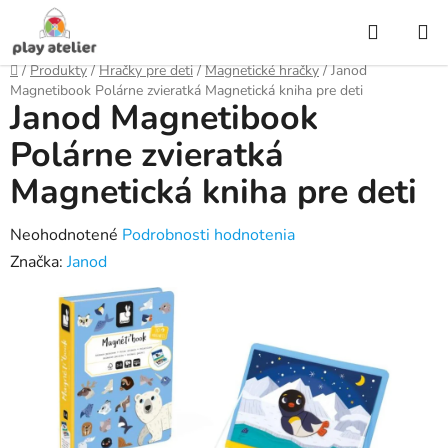
Prejsť
Hľadať
na
obsah
Domov
/
Produkty
/
Hračky pre deti
/
Magnetické hračky
/
Janod
Magnetibook Polárne zvieratká Magnetická kniha pre deti
Janod Magnetibook
Polárne zvieratká
Magnetická kniha pre deti
Priemerné
Neohodnotené
Podrobnosti hodnotenia
hodnotenie
Značka:
Janod
produktu
je
0,0
z
5
hviezdičiek.