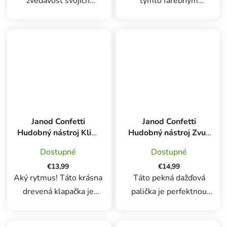
zvedavosť svojich
týmto farebným
najmenších s týmto
hudobným stolíkom si
rozkošným dreveným
najmenší budú môcť
hudobným stolíkom od
vymýšľať tú najkrajšiu
Janod! Tento farebný
hudbu. Obsahuje činel,
stolík, špeciálne
bubon a xylofón.
navrhnutý pre batoľatá,
Praktické: Paličky sa dajú
ponúka 5 zábavných...
uložiť...
Janod Confetti
Janod Confetti
Hudobný nástroj Klik-
Hudobný nástroj Zvuk
klak
dažďa
Dostupné
Dostupné
€13,99
€14,99
Aký rytmus! Táto krásna
Táto pekná dažďová
drevená klapačka je
palička je perfektnou
ideálna na zoznámenie
hračkou pre hudobné
najmenších s ich prvými
prebúdzanie detí. Keď sa