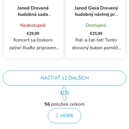
Janod Drevená
Janod Gioia Drevený
hudobná sada
hudobný nástroj pre
Sunshine
deti Bubon
Nedostupné
Dostupné
€29,99
€25,99
Koncert sa čoskoro
Rat-a-tat-tat! Tento
začne! Buďte pripravení
drevený bubon pomôže
zimprovizovať melódiu s
vášmu dieťaťu rozvíjať
touto rozkošnou sadou 5
zmysel pre rytmus a
drevených nástrojov. Táto
koordináciu oko-ruka
NAČÍTAŤ 12 ĎALŠÍCH
farebná súprava je ideálna
vďaka drevenej paličky,
na skúšanie hudby a...
ktorá je súčasťou balenia.
S
1
5
t
Táto zaoblená...
O
r
56
položiek celkom
á
v
n
l
k
HORE
á
o
d
v