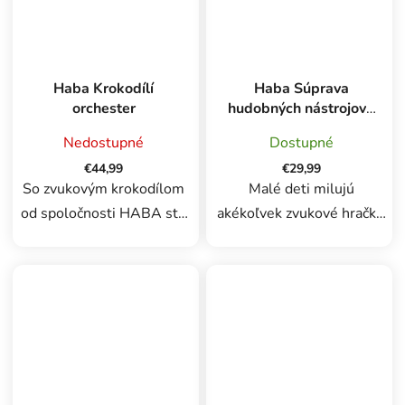
Confetti prebúdza...
Haba Krokodílí
Haba Súprava
orchester
hudobných nástrojov -
akustické kocky a
Nedostupné
Dostupné
hrkajúce vajíčka
€44,99
€29,99
So zvukovým krokodílom
Malé deti milujú
od spoločnosti HABA ste
akékoľvek zvukové hračky.
našli cestu do detskej
Vyprodukovať hudbu či
izby. Viacfarebný
hurhaj s touto súpravou je
spoločník je nielen pekný
veľmi zábavné, pretože
na pohľad, ale deti zabavia
kocky aj vajíčka možno
aj 4 skvelé zvukové
využiť na vytvorenie
nástroje: 2...
širokej škály...