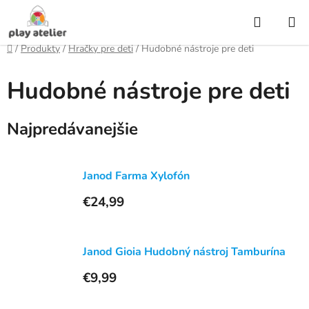
Prejsť
Hľadať
na
obsah
Domov
/
Produkty
/
Hračky pre deti
/
Hudobné nástroje pre deti
Hudobné nástroje pre deti
Najpredávanejšie
Janod Farma Xylofón
€24,99
Janod Gioia Hudobný nástroj Tamburína
€9,99