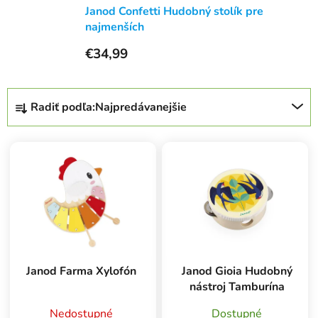
Janod Confetti Hudobný stolík pre
najmenších
€34,99
zá
R
obj
Radiť podľa:
Najpredávanejšie
a
Poš
d
d
V
e
ozv
ý
n
po
p
i
Pošlit
i
e
s
p
p
r
r
o
Janod Farma Xylofón
Janod Gioia Hudobný
o
d
nástroj Tamburína
d
u
u
Nedostupné
Dostupné
k