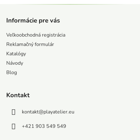
a
a
Z
c
n
á
i
i
Informácie pre vás
e
e
p
p
ä
Veľkoobchodná registrácia
r
t
v
Reklamačný formulár
i
k
Katalógy
e
y
Návody
v
ý
Blog
p
i
s
Kontakt
u
kontakt
@
playatelier.eu
+421 903 549 549