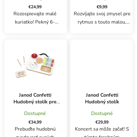
k
t
€24,99
€9,99
t
Rozospievajte malé
Rozvíjajte svoj zmysel pre
o
o
kuriatko! Pekný 6-
rytmus s touto malou,
v
v
klávesový xylofón v tvare
pestrofarebnou
farebného kuriatka. Jeho
tamburínou! Je vybavená
nožičky slúžia ako paličky
činelmi a dá sa na nej hrať
a sú uložené vo vnútri.
dvoma spôsobmi: buď ňou
Rozvíja detský sluch a
trasiete, aby ste počuli
jemnú motoriku....
zvuky...
Janod Confetti
Janod Confetti
Hudobný stolík pre
Hudobný stolík
najmenších
Dostupné
Dostupné
€34,99
€29,99
Prebuďte hudobnú
Koncert sa môže začať! S