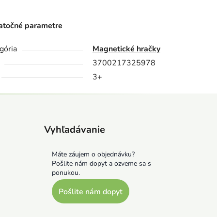
točné parametre
gória
Magnetické hračky
3700217325978
3+
Vyhľadávanie
Máte záujem o objednávku?
Pošlite nám dopyt a ozveme sa s
ponukou.
Pošlite nám dopyt