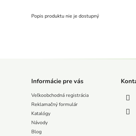
Popis produktu nie je dostupný
Z
á
Informácie pre vás
Kont
p
ä
Veľkoobchodná registrácia
t
Reklamačný formulár
i
Katalógy
e
Návody
Blog