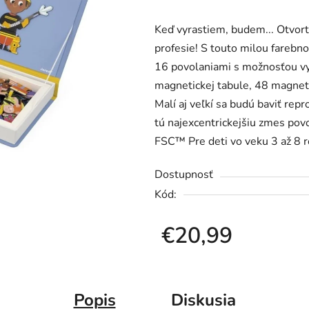
produktu
Keď vyrastiem, budem... Otvort
je
profesie! S touto milou farebn
0,0
16 povolaniami s možnosťou vym
z
magnetickej tabule, 48 magneto
5
Malí aj veľkí sa budú baviť rep
hviezdičiek.
tú najexcentrickejšiu zmes pov
FSC™ Pre deti vo veku 3 až 8 
Dostupnosť
Kód:
€20,99
Jednotková cena:
Popis
Diskusia