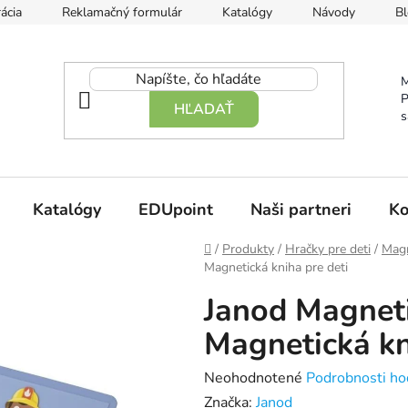
ácia
Reklamačný formulár
Katalógy
Návody
Bl
M
P
HĽADAŤ
s
Katalógy
EDUpoint
Naši partneri
Ko
Domov
/
Produkty
/
Hračky pre deti
/
Magn
Magnetická kniha pre deti
Janod Magnet
Magnetická kn
Priemerné
Neohodnotené
Podrobnosti ho
hodnotenie
Značka:
Janod