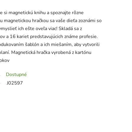
e si magnetickú knihu a spoznajte rôzne
ou magnetickou hračkou sa vaše dieťa zoznámi so
yslieť ich ešte oveľa viac! Skladá sa z
v a 16 kariet predstavujúcich známe profesie.
rodukovaním šablón a ich miešaním, aby vytvorili
olaní. Magnetická hračka vyrobená z kartónu
rokov
Dostupné
J02597