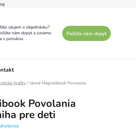
og
áte záujem o objednávku?
ošlite nám dopyt a ozveme
Pošlite nám dopyt
a s ponukou.
ntakt
etické hračky
/
Janod Magnetibook Povolania
ibook Povolania
iha pre deti
dnotenia