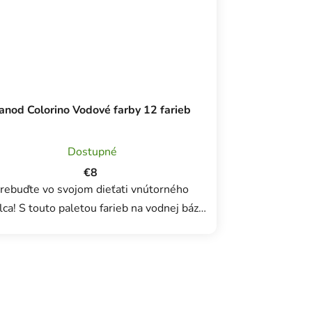
anod Colorino Vodové farby 12 farieb
Dostupné
€8
rebuďte vo svojom dieťati vnútorného
arieb na vodnej báze
ôžu deti vo veku 3 rokov prejaviť svoju
u. Táto paleta, ktorá obsahuje 12
farieb...