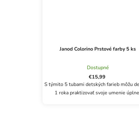
Janod Colorino Prstové farby 5 ks
Dostupné
€15,99
S týmito 5 tubami detských farieb môžu de
1 roka praktizovať svoje umenie úpln
slobodne. Farba na prsty Janod sa dodáva v
tubách s objemom 75 ml, takže vám vyd
naozaj...