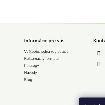
Z
á
Informácie pre vás
Kont
p
ä
Veľkoobchodná registrácia
t
Reklamačný formulár
i
Katalógy
e
Návody
Blog