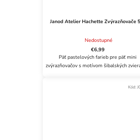
u
k
t
Janod Atelier Hachette Zvýrazňovače 5
o
v
Nedostupné
€6,99
Päť pastelových farieb pre päť mini
zvýrazňovačov s motívom šibalských zvier
s rôznymi výrazmi! Dodávajú sa v peknej 
priehľadnej krabičke, ktorá je ideálna na.
Kód:
J