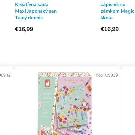
Kreatívna sada
zápisník so
Maxi Japonský sen
zámkom Magic
Tajný denník
škola
€16,99
€16,99
08942
Kód:
J09039