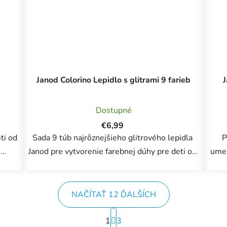
Janod Colorino Lepidlo s glitrami 9 farieb
J
Dostupné
€6,99
ti od
Sada 9 túb najrôznejšieho glitrového lepidla
P
e
Janod pre vytvorenie farebnej dúhy pre deti od
umelca! S touto paletou f
3 rokov. Lepidlo sa vďaka mäkkému telu veľmi
m
rží
ľahko používa. Jeho presná špička vám...
kreativit
NAČÍTAŤ 12 ĎALŠÍCH
S
1
3
t
O