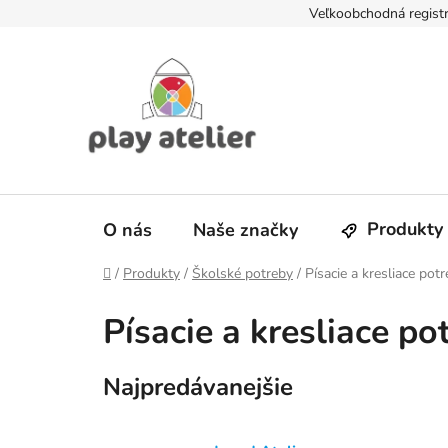
Prejsť
Veľkoobchodná registr
na
obsah
Produkty
O nás
Naše značky
Domov
/
Produkty
/
Školské potreby
/
Písacie a kresliace pot
Písacie a kresliace po
Najpredávanejšie