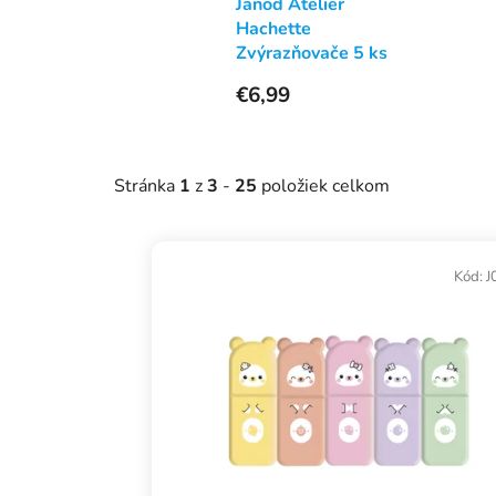
Janod Atelier
Hachette
Zvýrazňovače 5 ks
€6,99
Stránka
1
z
3
-
25
položiek celkom
V
ý
Kód:
J
p
i
s
p
r
o
d