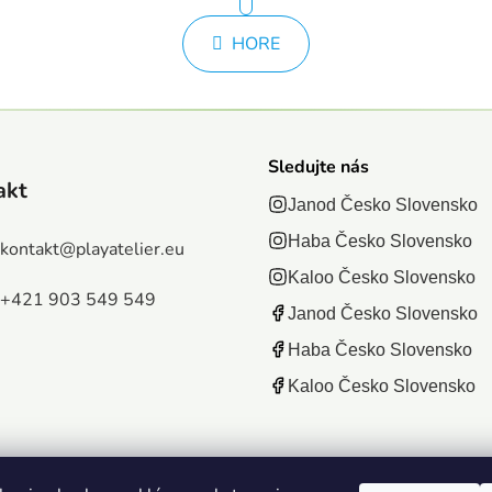
r
v
á
l
HORE
n
á
k
d
o
v
a
a
c
n
i
Sledujte nás
i
e
akt
e
Janod Česko Slovensko
p
r
Haba Česko Slovensko
kontakt
@
playatelier.eu
v
Kaloo Česko Slovensko
k
+421 903 549 549
y
Janod Česko Slovensko
v
Haba Česko Slovensko
ý
p
Kaloo Česko Slovensko
i
s
u