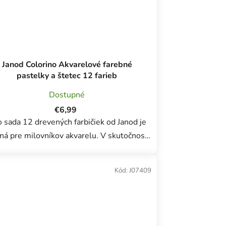
Janod Colorino Akvarelové farebné
pastelky a štetec 12 farieb
Dostupné
€6,99
 sada 12 drevených farbičiek od Janod je
 pre milovníkov akvarelu. V skutočnosti
ete navlhčiť špičku a aplikovať farbu ako
varel. Jednoduché a efektívne riešenie...
Kód:
J07409