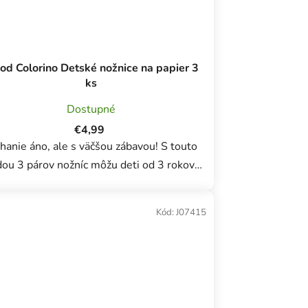
od Colorino Detské nožnice na papier 3
ks
Dostupné
€4,99
hanie áno, ale s väčšou zábavou! S touto
ou 3 párov nožníc môžu deti od 3 rokov
čne objavovať radosti decoupage. Každý
má iné zvieratko na sebe zobrazené a iný...
Kód:
J07415