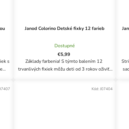
mou
Janod Colorino Detské fixky 12 farieb
Jan
Dostupné
€5,99
iek s
Základy farbenia! S týmto balením 12
Stri
je
trvanlivých fixiek môžu deti od 3 rokov oživiť
sad
svoje kresby. Táto sada fixiek s plstenými
bezpe
...
hrotmi je špeciálne navrhnutá tak, aby vydržala
pár 
07407
Kód:
J07404
a...