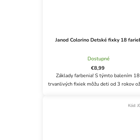
Janod Colorino Detské fixky 18 farie
Dostupné
€8,99
Základy farbenia! S týmto balením 18
trvanlivých fixiek môžu deti od 3 rokov ož
svoje kresby. Táto sada fixiek s plstenými
hrotmi je špeciálne navrhnutá tak, aby vyd
Kód:
J
a...