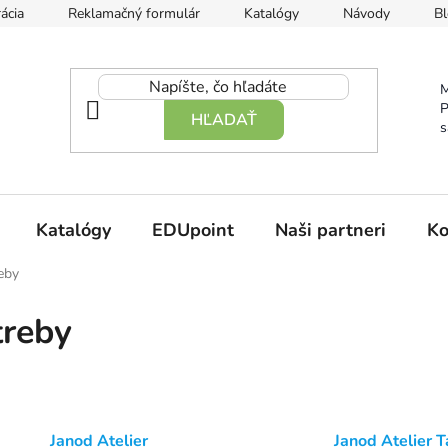
ácia
Reklamačný formulár
Katalógy
Návody
Bl
M
P
HĽADAŤ
s
Katalógy
EDUpoint
Naši partneri
Ko
reby
treby
Janod Atelier
Janod Atelier T