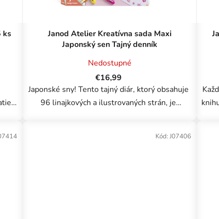
 ks
Janod Atelier Kreatívna sada Maxi
J
Japonský sen Tajný denník
Nedostupné
€16,99
Japonské sny! Tento tajný diár, ktorý obsahuje
Každ
atiek
96 linajkových a ilustrovaných strán, je
knihu
malej
mimoriadne elegantný. Na obálke sa vyznačuje
..
krásnymi zlatými akcentmi a zatvára sa na...
z
07414
Kód:
J07406