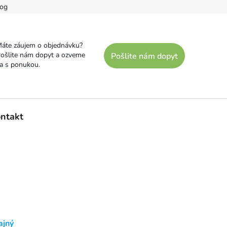
og
áte záujem o objednávku?
ošlite nám dopyt a ozveme
Pošlite nám dopyt
a s ponukou.
ntakt
ajný