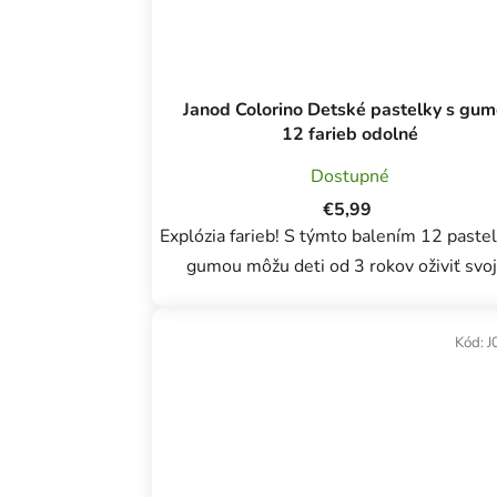
Janod Colorino Detské pastelky s gu
12 farieb odolné
Dostupné
€5,99
Explózia farieb! S týmto balením 12 pastel
gumou môžu deti od 3 rokov oživiť svo
kresby. Táto sada farebných ceruziek ponúka
žiarivú paletu, ktorá dodá vyfarbeniu tých
Kód:
J