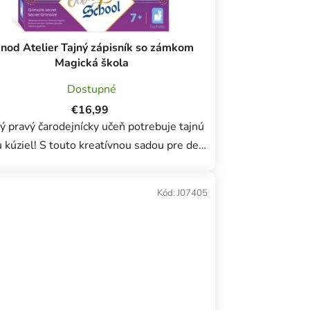
k
t
o
anod Atelier Tajný zápisník so zámkom
v
Magická škola
Dostupné
€16,99
ý pravý čarodejnícky učeň potrebuje tajnú
 kúziel! S touto kreatívnou sadou pre deti
od 7 rokov sú tajomstvá a kúzla dobre
achované! S ich 96-stranovým tajným...
Kód:
J07405