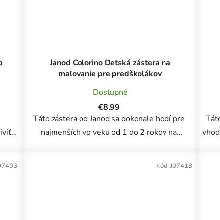
b
Janod Colorino Detská zástera na
maľovanie pre predškolákov
Dostupné
€8,99
Táto zástera od Janod sa dokonale hodí pre
Táto
iviť
najmenších vo veku od 1 do 2 rokov na
vhodná
kreatívne voľnočasové aktivity, ako je
môž
ržala
maľovanie alebo vyfarbovanie. Zároveň vám
ak
07403
Kód:
J07418
pomôže aj pri...