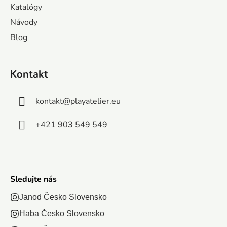
Katalógy
e
toto teepee
Návody
sa
perfektne
Blog
hodí do
vášej
Kontakt
detskej
izby....
kontakt
@
playatelier.eu
+421 903 549 549
Sledujte nás
Janod Česko Slovensko
Haba Česko Slovensko