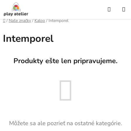
Prejsť
Hľadať
na
obsah
Domov
/
Naše značky
/
Kaloo
/
Intemporel
Intemporel
Produkty ešte len pripravujeme.
Môžete sa ale pozrieť na ostatné kategórie.