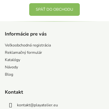
SPÄŤ DO OBCHODU
Z
á
zá
Informácie pre vás
p
obj
Poš
ä
Veľkoobchodná registrácia
d
t
ozv
Reklamačný formulár
i
po
Katalógy
e
Pošlit
Návody
Blog
Kontakt
kontakt
@
playatelier.eu