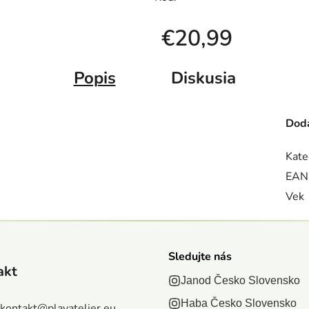
€20,99
Jednotková cena:
Popis
Diskusia
Doda
Kate
EAN
Vek
Sledujte nás
akt
Janod Česko Slovensko
Haba Česko Slovensko
kontakt
@
playatelier.eu