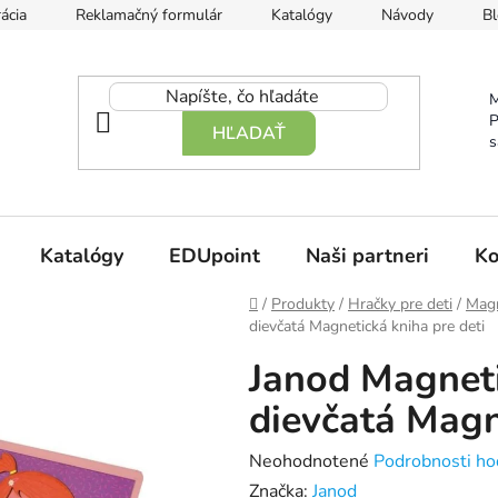
ácia
Reklamačný formulár
Katalógy
Návody
Bl
M
P
HĽADAŤ
s
Katalógy
EDUpoint
Naši partneri
Ko
Domov
/
Produkty
/
Hračky pre deti
/
Magn
dievčatá Magnetická kniha pre deti
Janod Magnet
dievčatá Magn
Priemerné
Neohodnotené
Podrobnosti ho
hodnotenie
Značka:
Janod