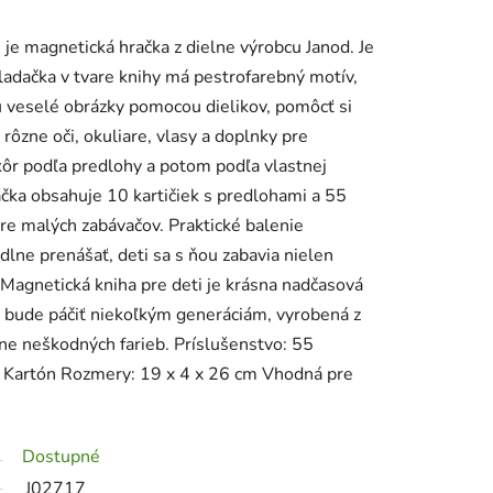
je magnetická hračka z dielne výrobcu Janod. Je
ladačka v tvare knihy má pestrofarebný motív,
jú veselé obrázky pomocou dielikov, pomôcť si
ôzne oči, okuliare, vlasy a doplnky pre
kôr podľa predlohy a potom podľa vlastnej
ačka obsahuje 10 kartičiek s predlohami a 55
pre malých zabávačov. Praktické balenie
dlne prenášať, deti sa s ňou zabavia nielen
 Magnetická kniha pre deti je krásna nadčasová
sa bude páčiť niekoľkým generáciám, vyrobená z
tne neškodných farieb. Príslušenstvo: 55
: Kartón Rozmery: 19 x 4 x 26 cm Vhodná pre
Dostupné
J02717