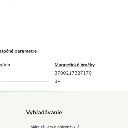
točné parametre
gória
Magnetické hračky
3700217327170
3+
Vyhľadávanie
Máte záujem o objednávku?