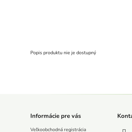
Popis produktu nie je dostupný
Z
á
Informácie pre vás
Kont
p
ä
Veľkoobchodná registrácia