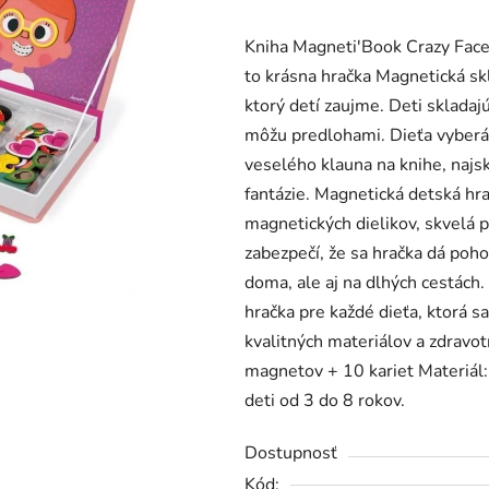
produktu
Kniha Magneti'Book Crazy Face 
je
to krásna hračka Magnetická sk
0,0
ktorý detí zaujme. Deti sklada
z
môžu predlohami. Dieťa vyberá r
5
veselého klauna na knihe, najs
hviezdičiek.
fantázie. Magnetická detská hr
magnetických dielikov, skvelá 
zabezpečí, že sa hračka dá poho
doma, ale aj na dlhých cestách.
hračka pre každé dieťa, ktorá 
kvalitných materiálov a zdravo
magnetov + 10 kariet Materiál
deti od 3 do 8 rokov.
Dostupnosť
Kód: