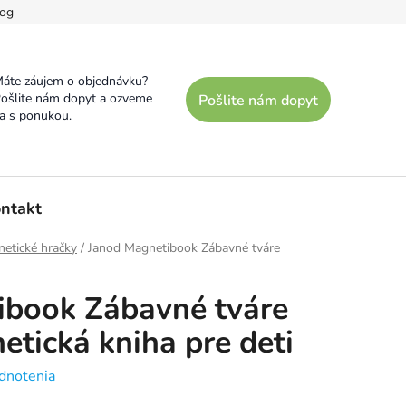
og
áte záujem o objednávku?
ošlite nám dopyt a ozveme
Pošlite nám dopyt
a s ponukou.
ntakt
etické hračky
/
Janod Magnetibook Zábavné tváre
ibook Zábavné tváre
etická kniha pre deti
dnotenia