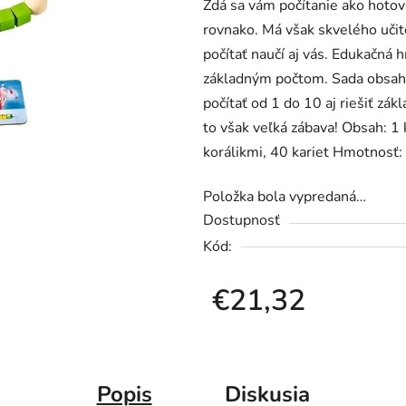
Zdá sa vám počítanie ako hotov
je
rovnako. Má však skvelého uči
0,0
počítať naučí aj vás. Edukačná 
z
základným počtom. Sada obsahuj
5
počítať od 1 do 10 aj riešiť zá
hviezdičiek.
to však veľká zábava! Obsah: 1 
korálikmi, 40 kariet Hmotnosť:
Položka bola vypredaná…
Dostupnosť
Kód:
€21,32
Jednotková cena:
Popis
Diskusia