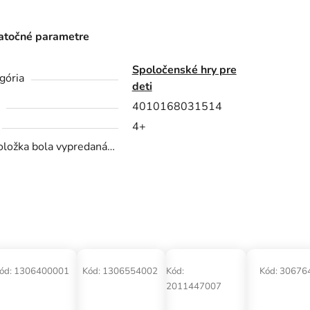
točné parametre
Spoločenské hry pre
gória
deti
4010168031514
4+
oložka bola vypredaná…
ód:
1306400001
Kód:
1306554002
Kód:
Kód:
30676
2011447007