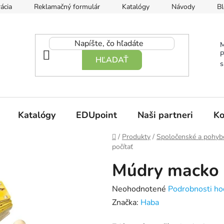
ácia
Reklamačný formulár
Katalógy
Návody
Bl
M
P
HĽADAŤ
s
Katalógy
EDUpoint
Naši partneri
Ko
Domov
/
Produkty
/
Spoločenské a pohyb
počítať
Múdry macko u
Priemerné
Neohodnotené
Podrobnosti ho
hodnotenie
Značka:
Haba
produktu