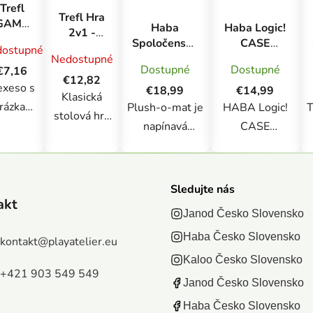
Trefl
Trefl Hra
GAME
Haba
Haba Logic!
2v1 -
Memos
Spoločenská
CASE
Človeče,
ostupné
Paw
hra pre deti
Logická hra
Nedostupné
nehnevaj
atrol -
Dostupné
Dostupné
€7,16
Plush-o-Mat
pre deti od 7
sa! +
€12,82
exeso
exeso s
od 6 rokov
rokov
€18,99
€14,99
Hady a
Klasická
Štartovacia
rázkami
Plush-o-mat je
HABA Logic!
T
rebríky -
stolová hra
sada
Princezné
dinov z
napínavá
CASE
pre celú
abkovej
kartová hra, pri
Expansion –
rodinu s
atroly
ktorej si hráči
Rozširujúca
motívom
ek 3+
chytajú
sada prináša
Sledujte nás
Disney
rozkošné
ďalšiu porciu 77
akt
princezien.
Janod Česko Slovensko
plyšové
pestrofarebných
Postav
Haba Česko Slovensko
príšerky a
hádaniek, ktoré
kontakt
@
playatelier.eu
figúrky do
zbierajú body.
nadväzujú na
s
Kaloo Česko Slovensko
štartovacieho
+421 903 549 549
Pozor však –
obľúbený
Janod Česko Slovensko
domčeka.
každá príšerka
koncept
n
Počkaj až
Haba Česko Slovensko