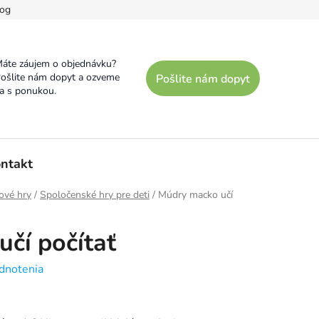
og
áte záujem o objednávku?
ošlite nám dopyt a ozveme
Pošlite nám dopyt
a s ponukou.
ntakt
ové hry
/
Spoločenské hry pre deti
/
Múdry macko učí
čí počítať
dnotenia