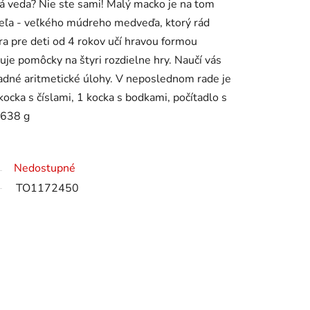
á veda? Nie ste sami! Malý macko je na tom
teľa - veľkého múdreho medveďa, ktorý rád
hra pre deti od 4 rokov učí hravou formou
e pomôcky na štyri rozdielne hry. Naučí vás
kladné aritmetické úlohy. V neposlednom rade je
kocka s číslami, 1 kocka s bodkami, počítadlo s
 638 g
Nedostupné
TO1172450