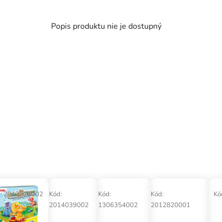
Popis produktu nie je dostupný
:
2013073002
Kód:
Kód:
Kód:
Kó
2014039002
1306354002
2012820001