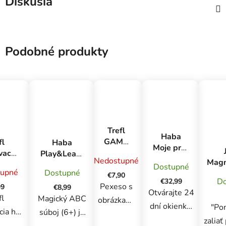
Diskusia
Podobné produkty
Trefl
Haba
GAME
fl
Haba
Moje prvé
Memos
vacia
Play&Learn
hry
Nedostupné
Magn
Peppa
oje
Vzdelávacia
Dostupné
Adventný
upné
Dostupné
Z
Pig -
o
€7,90
slovná mini
kalendár
Do
€32,99
Vy
pexeso
Pexeso s
hra ABC od
99
€8,99
od 2
Otvárajte 24
fl
6 rokov
Magický ABC
obrázkami
rokov s
dní okienka,
"Po
cia hra
súboj (6+) je
zo seriálu
náučnými
splňte úlohy
zaliať
telo
príbehmi