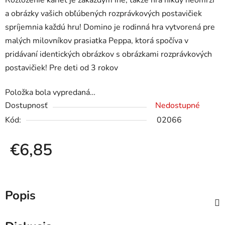
Rozloženie kariet je zakaždým iné, takže hra nikdy neomrzí
a obrázky vašich obľúbených rozprávkových postavičiek
spríjemnia každú hru! Domino je rodinná hra vytvorená pre
malých milovníkov prasiatka Peppa, ktorá spočíva v
pridávaní identických obrázkov s obrázkami rozprávkových
postavičiek! Pre deti od 3 rokov
Položka bola vypredaná…
Dostupnosť
Nedostupné
Kód:
02066
€6,85
Jednotková cena:
Popis