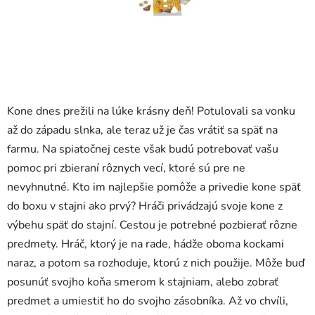
Kone dnes prežili na lúke krásny deň! Potulovali sa vonku
až do západu slnka, ale teraz už je čas vrátiť sa späť na
farmu. Na spiatočnej ceste však budú potrebovať vašu
pomoc pri zbieraní rôznych vecí, ktoré sú pre ne
nevyhnutné. Kto im najlepšie pomôže a privedie kone späť
do boxu v stajni ako prvý? Hráči privádzajú svoje kone z
výbehu späť do stajní. Cestou je potrebné pozbierať rôzne
predmety. Hráč, ktorý je na rade, hádže oboma kockami
naraz, a potom sa rozhoduje, ktorú z nich použije. Môže buď
posunúť svojho koňa smerom k stajniam, alebo zobrať
predmet a umiestiť ho do svojho zásobníka. Až vo chvíli,