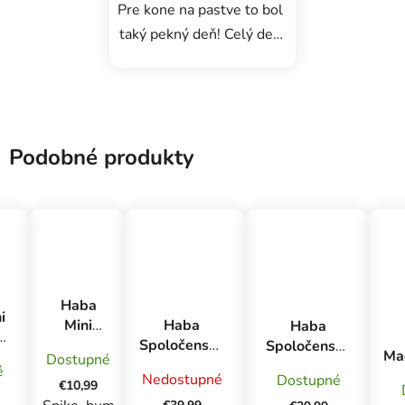
Pre kone na pastve to bol
taký pekný deň! Celý deň
sa motali, ale teraz je
neskoro. Kone musia
rýchlo klusať späť do
stajní. Na svojej ceste
Podobné produkty
potrebujú vašu pomoc pri
zbieraní...
Haba
i
Haba
Mini
Haba
Spoločenská
kartová
Spoločenská
Mag
Dostupné
hra pre deti
hra pre
hra pre deti
é
k
Nedostupné
Dostupné
Ovocný sad
deti Piks
Ovocný sad
€10,99
6
od 3 rokov