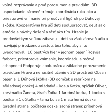
voľné rozprávanie a prvé porozumenie pravidlám. 3D
usporiadanie zároveň trénuje koordináciu ruka-oko a
priestorové vnímanie pri presúvaní figúrok po Dúhovej
škôlke. Kooperatívna hra učí deti spolupracovať, deliť sa o
emócie a návrhy riešení a rásť ako tím. Hranie je
predovšetkým veľkou zábavou – deti sa však zároveň učia a
rozvíjajú prirodzenou cestou, bez toho, aby si to
uvedomovali. 10 pestrých hier v jednom balení Rozvíja
farbocit, priestorové vnímanie, koordináciu a rečové
schopnosti Podporuje spoluprácu a základné porozumenie
pravidlám Hravé a nenásilné učenie v 3D prostredí Obsah
balenia: 1 Dúhová škôlka (3D domček s rebríkom na
základovej doske) 4 mláďatká – koala Katka, opičiak Oliver,
korytnačka Žaneta, žirafa Žofka 1 farebná kocka, 1 kocka s
bodkami 1 učiteľka – lama Luisa 1 malá herná doska
(predná strana: počítacia doska, zadná strana: príbehová