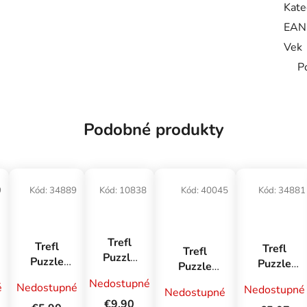
Kate
EAN
Vek
P
Podobné produkty
9
Kód:
34889
Kód:
10838
Kód:
40045
Kód:
34881
Trefl
Trefl
Trefl
Trefl
Puzzle
Puzzle
Puzzle
Puzzle
1000
3x80
3x50
1000
Nedostupné
é
Premium
Nedostupné
Nedostupné
Minnie a
Nedostupné
Mickey
Údolie
Plus
€9,90