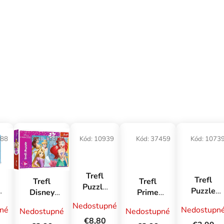
488
Kód:
18308
Kód:
10939
Kód:
37459
Kód:
1073
Trefl
Trefl
Trefl
Trefl
Puzzle
Puzzle
vé
Disney
Prime
1000 Vo
1000 -
puzzle 30
puzzle
Nedostupné
svete
Nedostupn
né
Nedostupné
Nedostupné
Pôvod
s
dielikov
500 UFT -
Jurského
€8,80
Dungeons