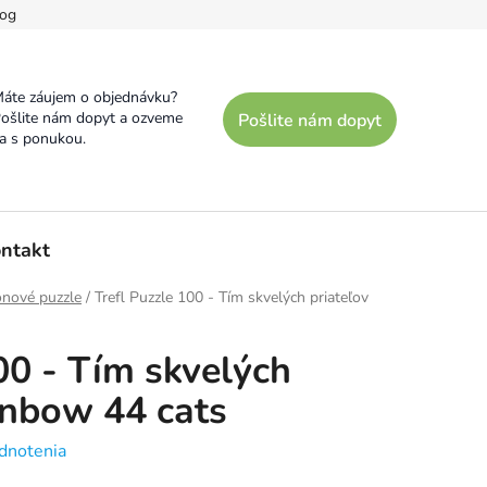
og
áte záujem o objednávku?
ošlite nám dopyt a ozveme
Pošlite nám dopyt
a s ponukou.
ntakt
ónové puzzle
/
Trefl Puzzle 100 - Tím skvelých priateľov
00 - Tím skvelých
ainbow 44 cats
dnotenia