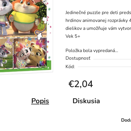
produktu
Jedinečné puzzle pre deti pred
je
hrdinov animovanej rozprávky 
0,0
dielikov a umožňuje vám vytvo
z
Vek 5+
5
hviezdičiek.
Položka bola vypredaná…
Dostupnosť
Kód:
€2,04
Jednotková cena:
Popis
Diskusia
Doda