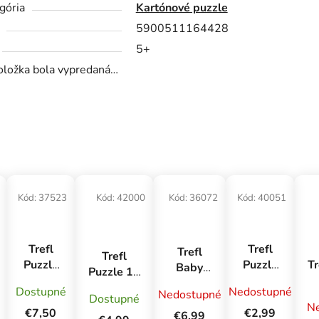
gória
Kartónové puzzle
5900511164428
5+
oložka bola vypredaná…
Kód:
37523
Kód:
42000
Kód:
36072
Kód:
40051
Trefl
Trefl
Trefl
Trefl
Tr
Puzzle
Puzzle
Baby
Puzzle 15
500
160
Puzzle
GIANT-
Dostupné
Nedostupné
Nedostupné
Up
Hello
Výročné
stavebné
Dostupné
Deti na
N
Kitty
- Paper
€7,50
€2,99
stroje
€6,99