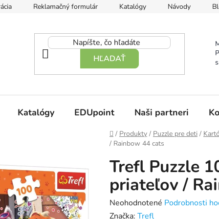
ácia
Reklamačný formulár
Katalógy
Návody
Bl
M
P
HĽADAŤ
s
Katalógy
EDUpoint
Naši partneri
Ko
Domov
/
Produkty
/
Puzzle pre deti
/
Kart
/ Rainbow 44 cats
Trefl Puzzle 1
priateľov / R
Priemerné
Neohodnotené
Podrobnosti ho
hodnotenie
Značka:
Trefl