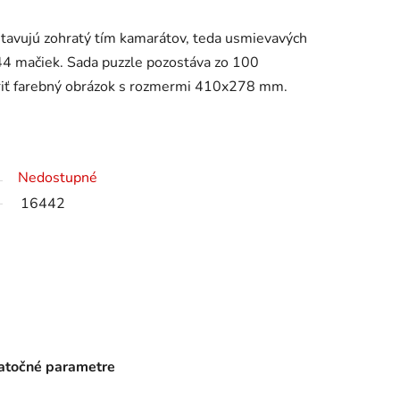
stavujú zohratý tím kamarátov, teda usmievavých
44 mačiek. Sada puzzle pozostáva zo 100
riť farebný obrázok s rozmermi 410x278 mm.
Nedostupné
16442
točné parametre