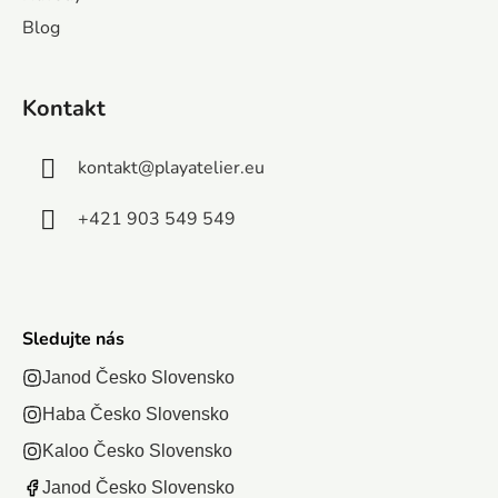
puzzle je
Gabby je
vysokokvalitným
Blog
omaľovánka a
hlavolam
dielikom budete
jednoduchá
zobrazujúci
objavovať
hra s
stavičky z...
Kontakt
skrytý...
vyfarbovacími
prvkami, s...
kontakt
@
playatelier.eu
+421 903 549 549
Sledujte nás
Janod Česko Slovensko
Haba Česko Slovensko
Kaloo Česko Slovensko
Janod Česko Slovensko