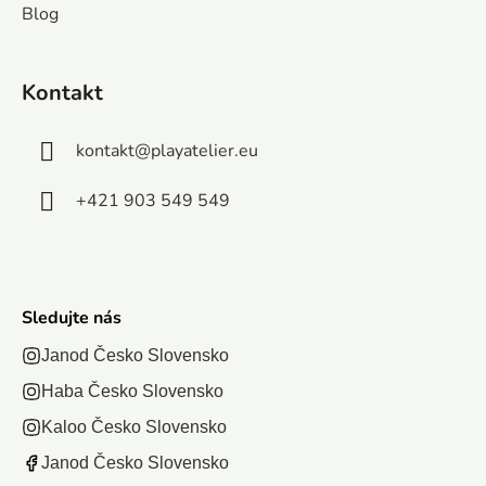
Blog
obrázkami a
683 x 480
priateľstva je
moderný
moderným
mm.
puzzle s
balením. Dve
balením.
postavičkami
kategórie -.
Kontakt
Séria
z...
TREFL...
kontakt
@
playatelier.eu
+421 903 549 549
Sledujte nás
Janod Česko Slovensko
Haba Česko Slovensko
Kaloo Česko Slovensko
Janod Česko Slovensko