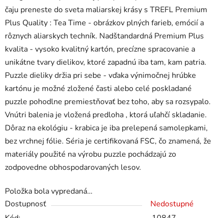
čaju preneste do sveta maliarskej krásy s TREFL Premium
Plus Quality : Tea Time - obrázkov plných farieb, emócií a
rôznych aliarskych techník. Nadštandardná Premium Plus
kvalita - vysoko kvalitný kartón, precízne spracovanie a
unikátne tvary dielikov, ktoré zapadnú iba tam, kam patria.
Puzzle dieliky držia pri sebe - vďaka výnimočnej hrúbke
kartónu je možné zložené časti alebo celé poskladané
puzzle pohodlne premiestňovať bez toho, aby sa rozsypalo.
Vnútri balenia je vložená predloha , ktorá uľahčí skladanie.
Dôraz na ekológiu - krabica je iba prelepená samolepkami,
bez vrchnej fólie. Séria je certifikovaná FSC, čo znamená, že
materiály použité na výrobu puzzle pochádzajú zo
zodpovedne obhospodarovaných lesov.
Položka bola vypredaná…
Dostupnosť
Nedostupné