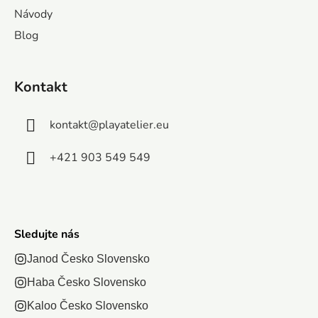
psov, keď
skrytých
veľkými
je
Návody
ťa tlačí
ov. Len
rodinami Lotlov:
magnetizovanýc
Blog
čas? Pozor!
čo...
kto bol prvý...
pre väčšiu...
Máš na to
len 5
Kontakt
sekúnd a
ostatní
kontakt
@
playatelier.eu
hráči...
+421 903 549 549
Sledujte nás
Janod Česko Slovensko
Haba Česko Slovensko
Kaloo Česko Slovensko