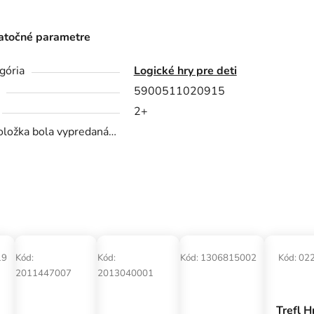
točné parametre
gória
Logické hry pre deti
5900511020915
2+
oložka bola vypredaná…
19
Kód:
Kód:
Kód:
1306815002
Kód:
02
2011447007
2013040001
Trefl H