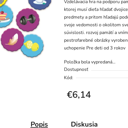
Vzdelávacia hra na podporu pam
je
ktorej musí dieťa hľadať dvojic
0,0
predmety a pritom hľadajú podo
z
svoje vedomosti o okolitom sve
5
súvislosti. rozvoj pamätí a vn
hviezdičiek.
pestrofarebné obrázky vyrobené
uchopenie Pre deti od 3 rokov
Položka bola vypredaná…
Dostupnosť
Kód:
€6,14
Jednotková cena:
Popis
Diskusia