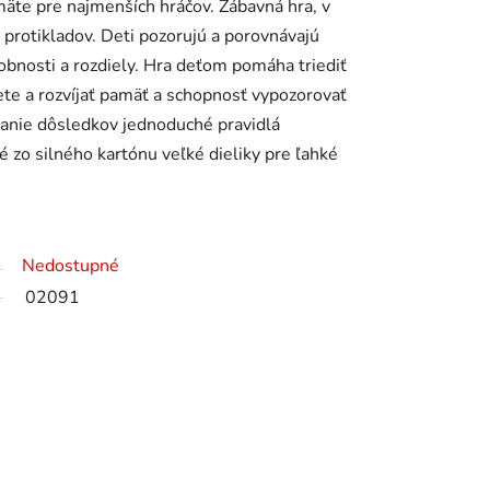
äte pre najmenších hráčov. Zábavná hra, v
e protikladov. Deti pozorujú a porovnávajú
bnosti a rozdiely. Hra deťom pomáha triediť
te a rozvíjať pamäť a schopnosť vypozorovať
ímanie dôsledkov jednoduché pravidlá
 zo silného kartónu veľké dieliky pre ľahké
Nedostupné
02091