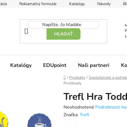
ácia
Reklamačný formulár
Katalógy
Návody
Bl
M
P
HĽADAŤ
s
Katalógy
EDUpoint
Naši partneri
Ko
Domov
/
Produkty
/
Spoločenské a pohyb
Protiklady
Trefl Hra Todd
Priemerné
Neohodnotené
Podrobnosti ho
hodnotenie
Značka:
Trefl
produktu