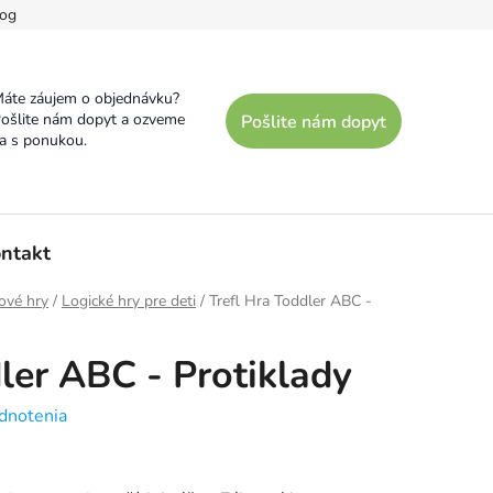
og
áte záujem o objednávku?
ošlite nám dopyt a ozveme
Pošlite nám dopyt
a s ponukou.
ntakt
ové hry
/
Logické hry pre deti
/
Trefl Hra Toddler ABC -
ler ABC - Protiklady
dnotenia