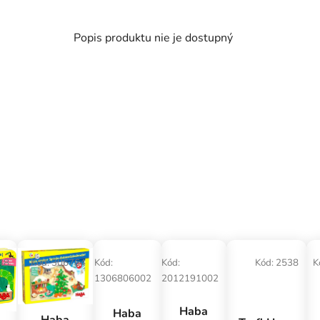
Popis produktu nie je dostupný
48
Kód:
306764
Kód:
Kód:
Kód:
2538
K
1306806002
2012191002
Haba
Haba
Haba