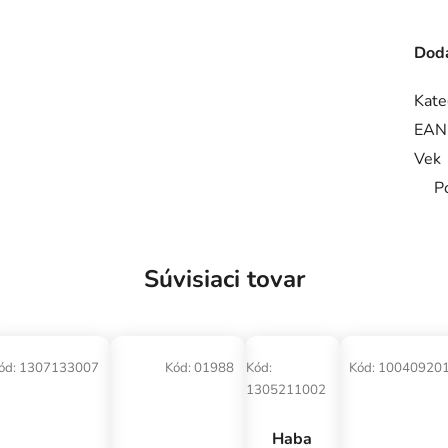
Doda
Kate
EAN
Vek
P
Súvisiaci tovar
ód:
1307133007
Kód:
01988
Kód:
Kód:
10040920
1305211002
Haba