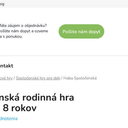
og
áte záujem o objednávku?
ošlite nám dopyt a ozveme
Pošlite nám dopyt
a s ponukou.
ntakt
ové hry
/
Spoločenské hry pre deti
/
Haba Spoločenská
nská rodinná hra
 8 rokov
dnotenia