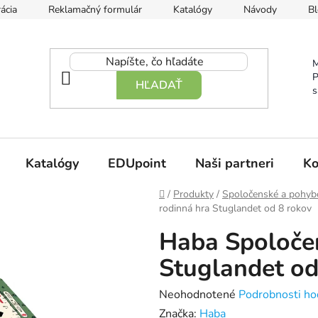
ácia
Reklamačný formulár
Katalógy
Návody
Bl
M
P
HĽADAŤ
s
Katalógy
EDUpoint
Naši partneri
Ko
Domov
/
Produkty
/
Spoločenské a pohyb
rodinná hra Stuglandet od 8 rokov
Haba Spoloče
Stuglandet od
Priemerné
Neohodnotené
Podrobnosti ho
hodnotenie
Značka:
Haba