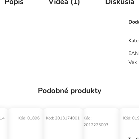
Popis
Videá (1)
Diskusia
Doda
Kate
EAN
Vek
Podobné produkty
14
Kód:
01896
Kód:
2013174001
Kód:
Kód:
01
2012225003