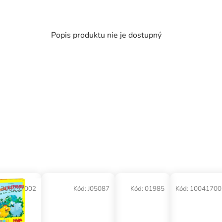
Popis produktu nie je dostupný
1306257002
Kód:
J05087
Kód:
01985
Kód:
10041700