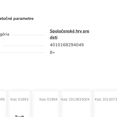
točné parametre
Spoločenské hry pre
gória
deti
4010168294049
8+
995
Kód:
01893
Kód:
01984
Kód:
2013833004
Kód:
2013073