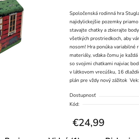
produktu
Spoločenská rodinná hra Stuglan
je
najidylickejšie pozemky priamo 
0,0
stavajte chatky a zbierajte bod
z
všetkých prostriedkoch, aby vám
5
nosom! Hra ponúka variabilné r
hviezdičiek.
materiály, vďaka čomu je každá p
so svojimi chatkami najviac bod
v látkovom vrecúšku, 16 dlaždíc
plán pre vždy nový zážitok Vek
Dostupnosť
Kód:
€24,99
Jednotková cena: