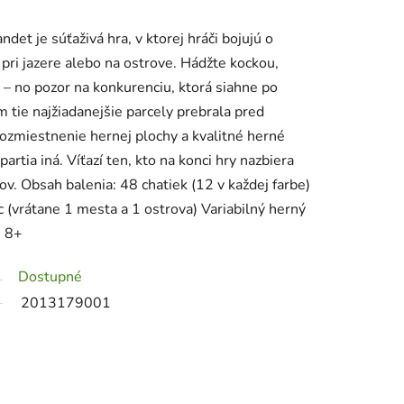
det je súťaživá hra, v ktorej hráči bojujú o
pri jazere alebo na ostrove. Hádžte kockou,
y – no pozor na konkurenciu, ktorá siahne po
 tie najžiadanejšie parcely prebrala pred
ozmiestnenie hernej plochy a kvalitné herné
artia iná. Víťazí ten, kto na konci hry nazbiera
ov. Obsah balenia: 48 chatiek (12 v každej farbe)
 (vrátane 1 mesta a 1 ostrova) Variabilný herný
: 8+
Dostupné
2013179001