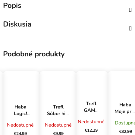
Popis
Diskusia
Podobné produkty
Trefl
Haba
Haba
Trefl
GAME
Moje prv
Logic!
Súbor hier
Memos
hry
GAMES
Paw Patrol
Nedostupné
Dostupn
Frozen 2
Adventn
Nedostupné
Nedostupné
Logická
pexeso
€12,29
kalendá
€32,99
hra Bao v
€24,99
€9,99