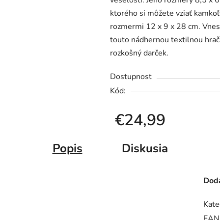
veselosti. Jeho rozmery 8,5 x 
ktorého si môžete vziať kamkoľv
rozmermi 12 x 9 x 28 cm. Vnest
touto nádhernou textilnou hra
rozkošný darček.
Dostupnosť
Kód:
€24,99
Jednotková cena:
Popis
Diskusia
Doda
Kate
EAN