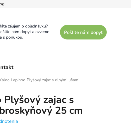
og
áte záujem o objednávku?
ošlite nám dopyt a ozveme
Pošlite nám dopyt
a s ponukou.
ntakt
Kaloo Lapinoo Plyšový zajac s dlhými ušami
 Plyšový zajac s
 broskyňový 25 cm
dnotenia