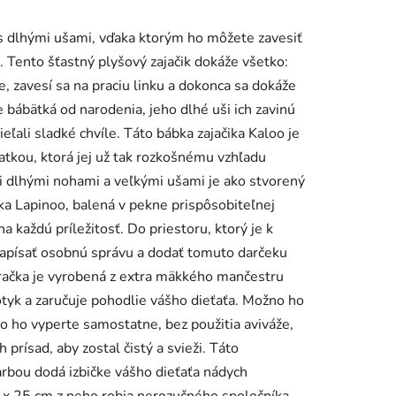
 s dlhými ušami, vďaka ktorým ho môžete zavesiť
. Tento šťastný plyšový zajačik dokáže všetko:
e, zavesí sa na praciu linku a dokonca sa dokáže
 bábätká od narodenia, jeho dlhé uši ich zavinú
ieľali sladké chvíle. Táto bábka zajačika Kaloo je
tkou, ktorá jej už tak rozkošnému vzhľadu
i dlhými nohami a veľkými ušami je ako stvorený
ka Lapinoo, balená v pekne prispôsobiteľnej
na každú príležitosť. Do priestoru, ktorý je k
napísať osobnú správu a dodať tomuto darčeku
račka je vyrobená z extra mäkkého mančestru
tyk a zaručuje pohodlie vášho dieťaťa. Možno ho
o ho vyperte samostatne, bez použitia aviváže,
prísad, aby zostal čistý a svieži. Táto
arbou dodá izbičke vášho dieťaťa nádych