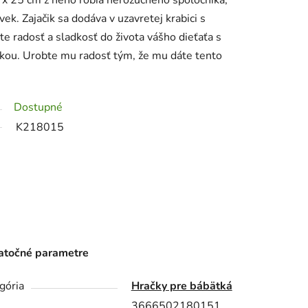
6 x 25 cm z neho robia nerozučného spoločníka,
ek. Zajačik sa dodáva v uzavretej krabici s
e radosť a sladkosť do života vášho dieťaťa s
čkou. Urobte mu radosť tým, že mu dáte tento
Dostupné
K218015
točné parametre
gória
Hračky pre bábätká
3666502180151