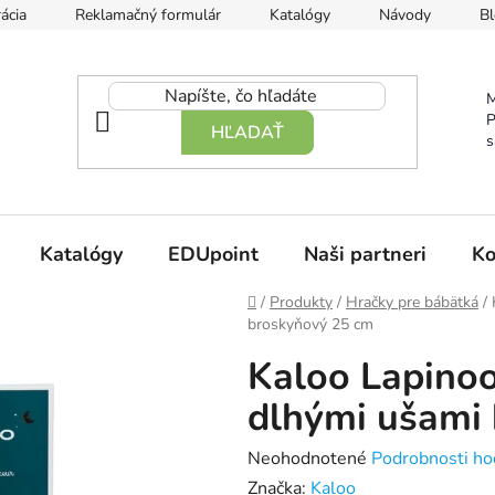
ácia
Reklamačný formulár
Katalógy
Návody
Bl
M
P
HĽADAŤ
s
Katalógy
EDUpoint
Naši partneri
Ko
Domov
/
Produkty
/
Hračky pre bábätká
/
broskyňový 25 cm
Kaloo Lapinoo
dlhými ušami
Priemerné
Neohodnotené
Podrobnosti ho
hodnotenie
Značka:
Kaloo