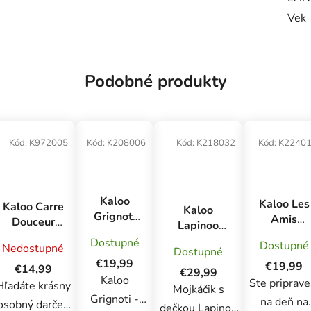
Vek
Podobné produkty
Kód:
K972005
Kód:
K208006
Kód:
K218032
Kód:
K2240
Kaloo
Kaloo Les
Kaloo Carre
Kaloo
Grignoti
Amis
Douceur
Lapinoo
Plyšová
Tetilná
Plyšová
Jemná deka
Dostupné
Dostupné
hračka
Nedostupné
knižka s
Dostupné
hračka s
s možnosťou
pre
€19,99
plyšáčiko
€19,99
látkovým
€14,99
upevnenia k
€29,99
bábätká s
Kaloo
Somárik
mojkáčikom
Ste priprave
Hľadáte krásny
autosedačke
Mojkáčik s
hryzátkom
Regliss
Macko
Grignoti -
krémová
na deň na
osobný darček
dečkou Lapinoo
Medvedík