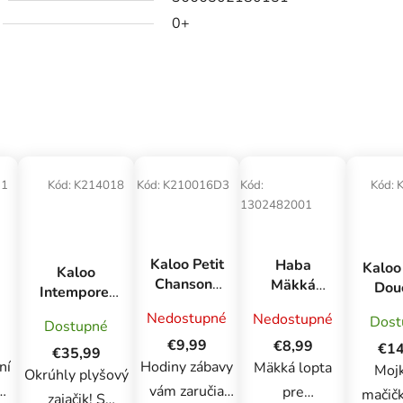
0+
11
Kód:
K214018
Kód:
K210016D3
Kód:
Kód:
1302482001
Kaloo Petit
Haba
Kaloo
Kaloo
Chansons
Mäkká
Dou
Intemporel
Zvuková
lopta pre
Ply
Plyšový
Nedostupné
Nedostupné
Dost
hračka
najmenších
Dostupné
hrač
zajac ružový
Drevená
m
Dopravné
€9,99
€8,99
látk
€14
25 cm v
€35,99
hrkálka
prostriedky
Hodiny zábavy
mojká
ní
Mäkká lopta
Mojk
darčekovom
Okrúhly plyšový
Zajačik
Mač
vám zaručia
balení
pre
mačičk
zajačik! S