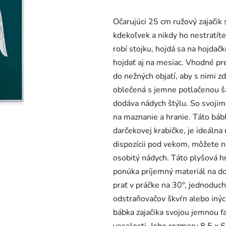
produktu
Očarujúci 25 cm ružový zajačik
je
kdekoľvek a nikdy ho nestratíte
0,0
robí stojku, hojdá sa na hojdačk
z
hojdať aj na mesiac. Vhodné pre
5
do nežných objatí, aby s nimi zd
hviezdičiek.
oblečená s jemne potlačenou ša
dodáva nádych štýlu. So svojim
na maznanie a hranie. Táto báb
darčekovej krabičke, je ideálna 
dispozícii pod vekom, môžete 
osobitý nádych. Táto plyšová h
ponúka príjemný materiál na do
prať v práčke na 30°, jednoduch
odstraňovačov škvŕn alebo iných 
bábka zajačika svojou jemnou f