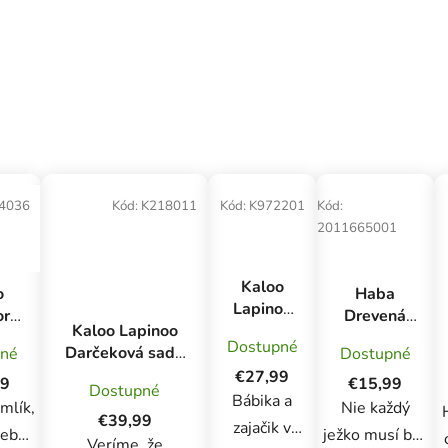
4036
Kód:
K218011
Kód:
K972201
Kód:
2011665001
Kaloo
o
Haba
Lapinoo
rel
Drevená
Plyšový
Kaloo Lapinoo
 na
hrkálka
Dostupné
zajac s
Darčeková sada
pné
Dostupné
 s
pre
dlhými
pre bábätko s
€27,99
kým
najmenších
99
€15,99
Dostupné
ušami
hrkálkou
Bábika a
m
Ježko
mlík,
Nie každý
terracotta
hryzátkom a
€39,99
ý
zajačik v
sebe
ježko musí byť
35 cm
capačkami
Veríme, že