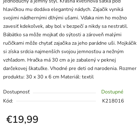
jednoduchý a jemný štýl. Krásna kvetinová šatka pod
hlavičkou mu dodáva elegantný nádych. Zajačik vyniká
svojimi nádhernými dlhými ušami. Vďaka nim ho možno
zavesiť kdekoľvek, aby bol v bezpečí a nikdy sa nestratil.
Bábätko sa môže mojkať do sýtosti a zároveň malými
ručičkami môže chytať zajačika za jeho parádne uši. Mojkáčik
si získa srdcia najmenších svojou jemnosťou a nežným
vzhľadom. Hračka má 30 cm a je zabalený v peknej
darčekovej škatuľke. Vhodné pre deti od narodenia. Rozmer
produktu: 30 x 30 x 6 cm Materiál: textil
Dostupnosť
Dostupné
Kód:
K218016
€19,99
Jednotková cena: