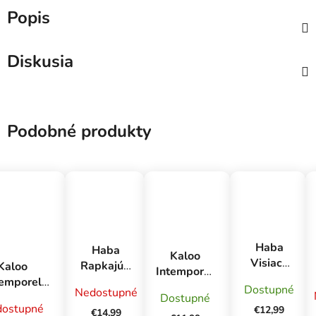
Popis
Diskusia
Podobné produkty
Haba
Haba
Kaloo
Visiaca
Rapkajúci
Kaloo
Intemporel
figúrka
krokodíl
temporel
Držial na
Dostupné
Nedostupné
Zebra
Kroko
lyšový
Dostupné
cumlík s
ostupné
€12,99
káčik pre
€14,99