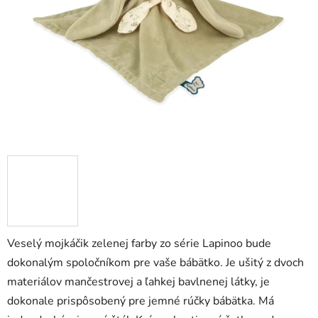
hviezdičiek.
Veselý mojkáčik zelenej farby zo série Lapinoo bude
dokonalým spoločníkom pre vaše bábätko. Je ušitý z dvoch
materiálov mančestrovej a ľahkej bavlnenej látky, je
dokonale prispôsobený pre jemné rúčky bábätka. Má