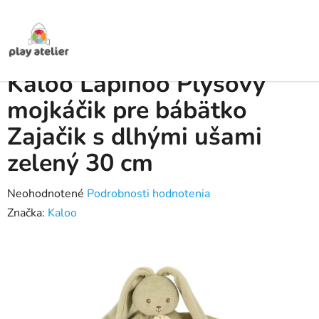
Prejsť
na
obsah
Domov
/
Produkty
/
Hračky pre bábätká
/
Kaloo Lapinoo Plyšový mojkáčik
pre bábätko Zajačik s dlhými ušami zelený 30 cm
Kaloo Lapinoo Plyšový
mojkáčik pre bábätko
Zajačik s dlhými ušami
zelený 30 cm
Priemerné
Neohodnotené
Podrobnosti hodnotenia
hodnotenie
Značka:
Kaloo
produktu
je
0,0
z
5