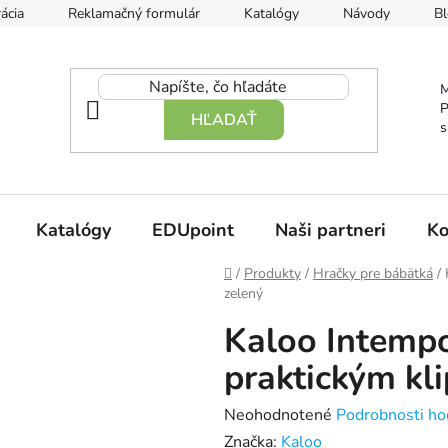
ácia
Reklamačný formulár
Katalógy
Návody
Bl
M
P
HĽADAŤ
s
Katalógy
EDUpoint
Naši partneri
Ko
Domov
/
Produkty
/
Hračky pre bábätká
/
zelený
Kaloo Intempo
praktickým kl
Priemerné
Neohodnotené
Podrobnosti ho
hodnotenie
Značka:
Kaloo