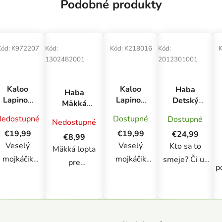
Podobné produkty
Kód:
K972207
Kód:
Kód:
K218016
Kód:
1302482001
2012301001
Kaloo
Kaloo
Haba
Haba
Lapinoo
Lapinoo
Detský
Mäkká
Plyšový
Plyšový
fotoalbum
lopta pre
edostupné
Dostupné
Dostupné
mojkáčik
mojkáčik
Nedostupné
najmenších
pre
pre
€19,99
€19,99
€24,99
Dopravné
€8,99
bábätko
bábätko
Veselý
Veselý
Kto sa to
prostriedky
Mäkká lopta
Zajačik s
Zajačik s
mojkáčik
mojkáčik
smeje? Či už
pre
dlhými
dlhými
p
krovej farby
zelenej farby
je to mama,
najmenších
ušami
ušami
b
zo série
zo série
otec, starí
okrový 30
zelený 30
Dopravné
cm
cm
apinoo bude
Lapinoo bude
rodičia,
prostriedky je
o
dokonalým
dokonalým
súrodenci
skvelý prvý
m