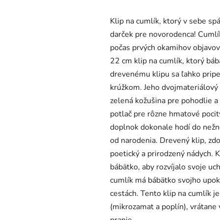
produktu
Klip na cumlík, ktorý v sebe sp
je
darček pre novorodenca! Cumlí
0,0
počas prvých okamihov objavova
z
22 cm klip na cumlík, ktorý bá
5
drevenému klipu sa ľahko pripe
hviezdičiek.
krúžkom. Jeho dvojmateriálový 
zelená kožušina pre pohodlie 
potlač pre rôzne hmatové poci
doplnok dokonale hodí do nežn
od narodenia. Drevený klip, zd
poetický a prirodzený nádych. 
bábätko, aby rozvíjalo svoje u
cumlík má bábätko svojho upok
cestách. Tento klip na cumlík j
(mikrozamat a poplín), vrátane