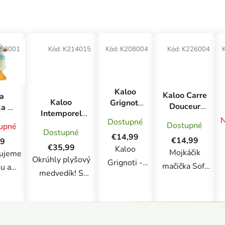
38001
Kód:
K214015
Kód:
K208004
Kód:
K226004
Kaloo
Kaloo Carre
a
Kaloo
Grignoti
Douceur
a a
Intemporel
Silikónové
Plyšová
vacia
N
Dostupné
Plyšový
hryzátko s
Dostupné
upné
hračka s
ka
Dostupné
medvedík
chladiacim
€14,99
látkovým
€14,99
ka
99
modrý 25 cm
efektom
€35,99
Kaloo
mojkáčikom
Mojkáčik
vujeme
v darčekovom
Veverička
Okrúhly plyšový
Mačička
Grignoti -
mačička Soft
u a
balení
fialová
medvedík! S
o
Chladiace
Square Lilac je
 Hus,
výškou 25 cm a
hryzátko
jemným a
 sebe
množstvom
L
veverička
upokojujúcim
a
prepracovaných
Z
(K208004)
spoločníkom
sovú