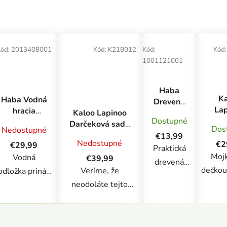
Kód:
2013408001
Kód:
K218012
Kód:
Kód
1001121001
Haba
K
Haba Vodná
Drevená
La
hracia
hrkálka a
Kaloo Lapinoo
Jemn
Dostupné
podložka
motorická
Darčeková sada
Dos
Nedostupné
s mo
Tučniak
hračka
pre bábätko s
€13,99
upev
Nedostupné
€2
€29,99
pre
hrkálkou
Praktická
auto
Mojk
bábätká
Vodná
hryzátkom a
€39,99
drevená
kré
Kruhy
capačkami
dečkou
Veríme, že
odložka prináša
hračka na
terracotta
Cre
neodoláte tejto
ábätkám mäkký
uchopenie
oča
nádhernej darčekovej
a farebný svet
Haba s
komb
krabičke k narodeniu
bjavovania. Na
jednou
jemnej
bábätka, ktorá
äkkej podložke