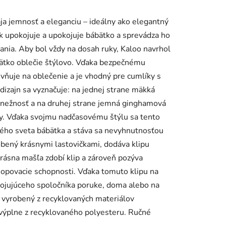
ája jemnosť a eleganciu – ideálny ako elegantný
k upokojuje a upokojuje bábätko a sprevádza ho
nia. Aby bol vždy na dosah ruky, Kaloo navrhol
bätko oblečie štýlovo. Vďaka bezpečnému
vňuje na oblečenie a je vhodný pre cumlíky s
dizajn sa vyznačuje: na jednej strane mäkká
a nežnosť a na druhej strane jemná ginghamová
ty. Vďaka svojmu nadčasovému štýlu sa tento
ého sveta bábätka a stáva sa nevyhnutnosťou
obený krásnymi lastovičkami, dodáva klipu
Krásna mašľa zdobí klip a zároveň pozýva
chopovacie schopnosti. Vďaka tomuto klipu na
ojujúceho spoločníka poruke, doma alebo na
e vyrobený z recyklovaných materiálov
 výplne z recyklovaného polyesteru. Ručné