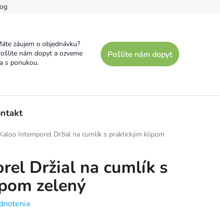
og
áte záujem o objednávku?
ošlite nám dopyt a ozveme
Pošlite nám dopyt
a s ponukou.
ntakt
Kaloo Intemporel Držial na cumlík s praktickým klipom
rel Držial na cumlík s
ipom zelený
dnotenia