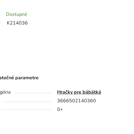
Dostupné
K214036
točné parametre
gória
Hračky pre bábätká
3666502140360
0+