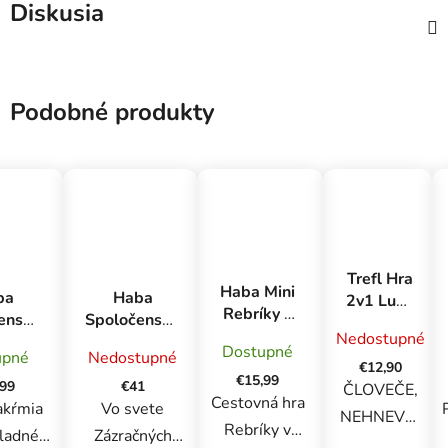
Diskusia
Podobné produkty
Trefl Hra
Haba Mini
ba
Haba
2v1 Ludo
Rebríky v
enská
Spoločenská
/ Hady a
džungli
Nedostupné
a
hra pre deti
rebríky
Dostupné
magnetická
upné
Nedostupné
zlivé
Magický
Frozen 2
€12,90
v kovovej
€15,99
ny
jednorožec
,99
€41
ČLOVEČE,
krabici
Cestovná hra
Sada 9 hier
akŕmia
Vo svete
NEHNEVAJ
Rebríky v
od 3 rokov
hladné
Zázračných
SA Priveďte