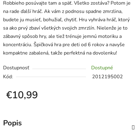
Robbieho posúvajte tam a späť. Všetko zostáva? Potom je
na rade ďalší hráč. Ak vám z podnosu spadne zmrzlina,
budete ju musieť, bohužiaľ, chytiť. Hru vyhráva hráč, ktorý
sa ako prvý zbaví všetkých svojich zmrzlín. Nielenže je to
zábavný spôsob hry, ale tiež trénuje jemnú motoriku a
koncentráciu. Špičková hra pre deti od 6 rokov a navyše
kompaktne zabalená, takže perfektná na dovolenku!
Dostupnosť
Dostupné
Kód:
2012195002
€10,99
Jednotková cena:
Popis