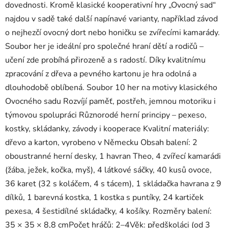
dovednosti. Kromě klasické kooperativní hry „Ovocný sad“
najdou v sadě také další napínavé varianty, například závod
o nejhezčí ovocný dort nebo honičku se zvířecími kamarády.
Soubor her je ideální pro společné hraní dětí a rodičů –
učení zde probíhá přirozeně a s radostí. Díky kvalitnímu
zpracování z dřeva a pevného kartonu je hra odolná a
dlouhodobě oblíbená. Soubor 10 her na motivy klasického
Ovocného sadu Rozvíjí paměť, postřeh, jemnou motoriku i
týmovou spolupráci Různorodé herní principy – pexeso,
kostky, skládanky, závody i kooperace Kvalitní materiály:
dřevo a karton, vyrobeno v Německu Obsah balení: 2
oboustranné herní desky, 1 havran Theo, 4 zvířecí kamarádi
(žába, ježek, kočka, myš), 4 látkové sáčky, 40 kusů ovoce,
36 karet (32 s koláčem, 4 s tácem), 1 skládačka havrana z 9
dílků, 1 barevná kostka, 1 kostka s puntíky, 24 kartiček
pexesa, 4 šestidílné skládačky, 4 košíky. Rozměry balení:
35 × 35 × 8,8 cmPočet hráčů: 2–4Věk: předškoláci (od 3