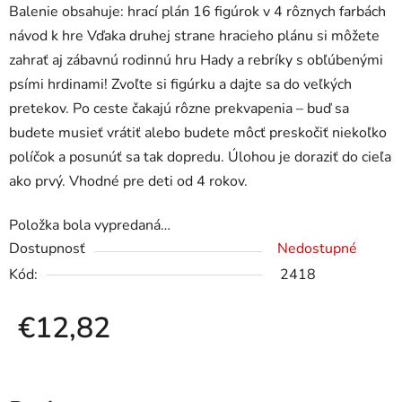
Balenie obsahuje: hrací plán 16 figúrok v 4 rôznych farbách
návod k hre Vďaka druhej strane hracieho plánu si môžete
zahrať aj zábavnú rodinnú hru Hady a rebríky s obľúbenými
psími hrdinami! Zvoľte si figúrku a dajte sa do veľkých
pretekov. Po ceste čakajú rôzne prekvapenia – buď sa
budete musieť vrátiť alebo budete môcť preskočiť niekoľko
políčok a posunúť sa tak dopredu. Úlohou je doraziť do cieľa
ako prvý. Vhodné pre deti od 4 rokov.
Položka bola vypredaná…
Dostupnosť
Nedostupné
Kód:
2418
€12,82
Jednotková cena: