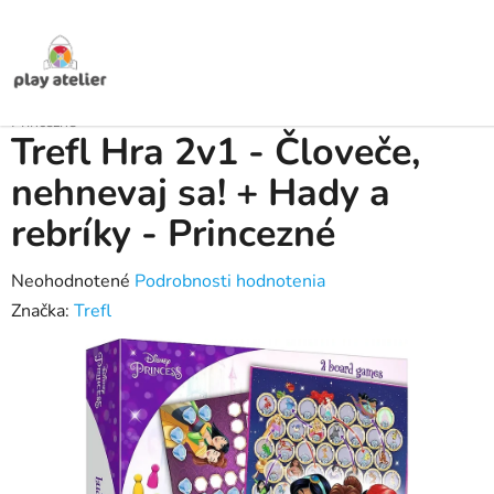
Prejsť
na
obsah
Domov
/
Produkty
/
Spoločenské a pohybové hry
/
Spoločenské hry pre
deti
/
Trefl Hra 2v1 - Človeče, nehnevaj sa! + Hady a rebríky -
Princezné
Trefl Hra 2v1 - Človeče,
nehnevaj sa! + Hady a
rebríky - Princezné
Priemerné
Neohodnotené
Podrobnosti hodnotenia
hodnotenie
Značka:
Trefl
produktu
je
0,0
z
5
hviezdičiek.