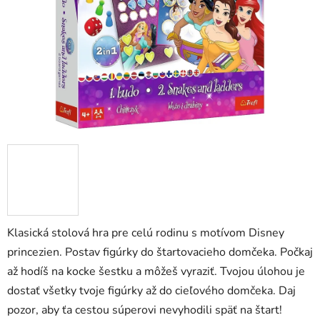
Klasická stolová hra pre celú rodinu s motívom Disney
princezien. Postav figúrky do štartovacieho domčeka. Počkaj
až hodíš na kocke šestku a môžeš vyraziť. Tvojou úlohou je
dostať všetky tvoje figúrky až do cieľového domčeka. Daj
pozor, aby ťa cestou súperovi nevyhodili späť na štart!