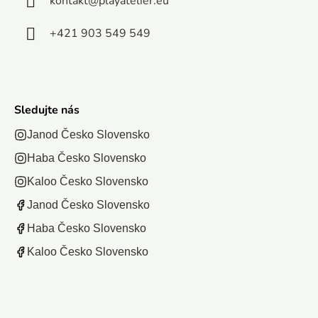
rozprávky
kontakt
@
playatelier.eu
Prasiatko...
+421 903 549 549
Sledujte nás
Janod Česko Slovensko
Haba Česko Slovensko
Kaloo Česko Slovensko
Janod Česko Slovensko
Haba Česko Slovensko
Kaloo Česko Slovensko