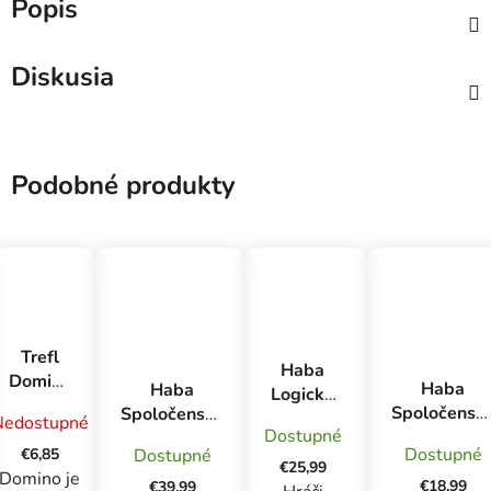
Popis
Diskusia
Podobné produkty
Trefl
Haba
Domino
Haba
Haba
Logická
Peppa
Spoločensk
Spoločenská
hra pre
Nedostupné
Pig
Dostupné
hra pre deti
hra pre deti
deti Fast
Dostupné
€6,85
Dostupné
Magický
Ovocný sad
factory
€25,99
Domino je
jednorožec
SK CZ verzia
€18,99
€39,99