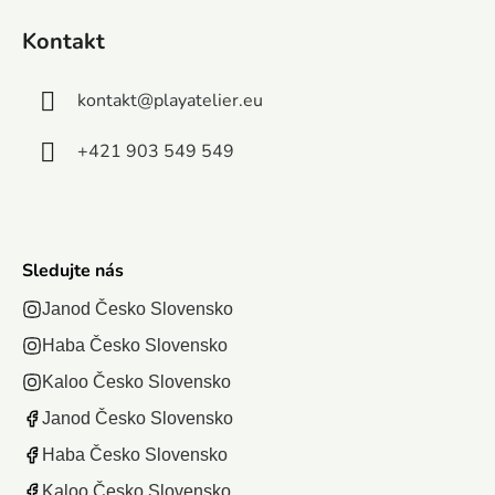
položení
a...
obsahuje 1
vznikne obraz
Kontakt
000
s...
dielikov,
kontakt
@
playatelier.eu
ktoré po
zostavení...
+421 903 549 549
Sledujte nás
Janod Česko Slovensko
Haba Česko Slovensko
Kaloo Česko Slovensko
Janod Česko Slovensko
Haba Česko Slovensko
Kaloo Česko Slovensko