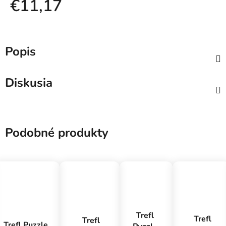
€11,17
Jednotková cena:
Popis
Diskusia
Podobné produkty
Trefl
Trefl
Trefl
Trefl Puzzle