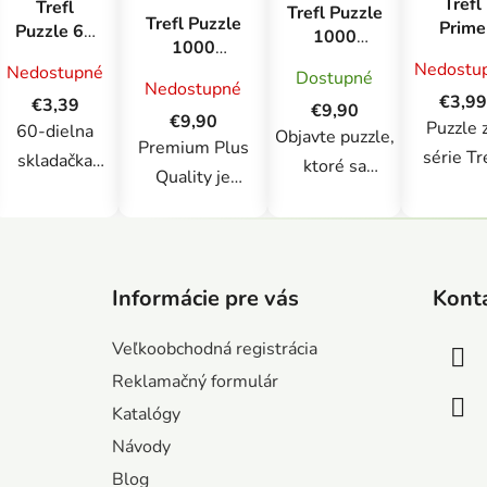
Trefl
Trefl
Trefl Puzzle
Trefl Puzzle
Prime
Puzzle 60
1000
1000
puzzl
- Byť
Premium
Nedostu
Premium Plus
Nedostupné
500 UFT
Dostupné
šteniatkom
Plus -
Nedostupné
-
Leteck
€3,99
€3,39
Polnoc v
€9,90
Narodeninová
€9,90
pohľad
Puzzle 
60-dielna
Paríži /
Objavte puzzle,
oslava
Nad
Premium Plus
Madalina
série Tr
skladačka
ktoré sa
Mickey
vodou
Quality je
Tantareanu
Prime
navrhnutá pre
Mousea
vyznačujú
jedinečná séria
Unlimited
mladých
perfektným
puzzle
Technol
fanúšikov
Z
prispôsobením,
vyznačujúca sa
pozostáva
á
zvierat.
vysoko
vysokou kvalitou
Informácie pre vás
Kont
z 500 diel
p
Skladačka
kvalitným
s FSC
sú určené
ä
zobrazuje
kartónom a
Veľkoobchodná registrácia
certifikáciou,
t
skutočn
usmiate
starostlivo
Reklamačný formulár
starostlivo
i
milovní
šteniatko na
vybranými
vybranými
Katalógy
e
puzzle! Pu
lúke. Po
obrázkami.
obrázkami a
Návody
Over t
zostavení má
Balenie
moderným
Blog
Wate
výsledný