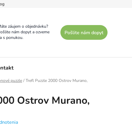
og
áte záujem o objednávku?
ošlite nám dopyt a ozveme
Pošlite nám dopyt
a s ponukou.
ntakt
ónové puzzle
/
Trefl Puzzle 2000 Ostrov Murano,
2000 Ostrov Murano,
dnotenia