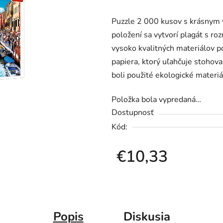
produktu
Puzzle 2 000 kusov s krásnym 
je
položení sa vytvorí plagát s r
0,0
vysoko kvalitných materiálov 
z
papiera, ktorý uľahčuje stohov
5
boli použité ekologické materi
hviezdičiek.
Položka bola vypredaná…
Dostupnosť
Kód:
€10,33
Jednotková cena:
Popis
Diskusia