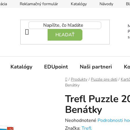
ácia
Reklamačný formulár
Katalógy
Návody
Bl
M
P
HĽADAŤ
s
Katalógy
EDUpoint
Naši partneri
Ko
Domov
/
Produkty
/
Puzzle pre deti
/
Kart
Benátky
Trefl Puzzle 
Benátky
Priemerné
Neohodnotené
Podrobnosti ho
hodnotenie
Značka:
Trefl