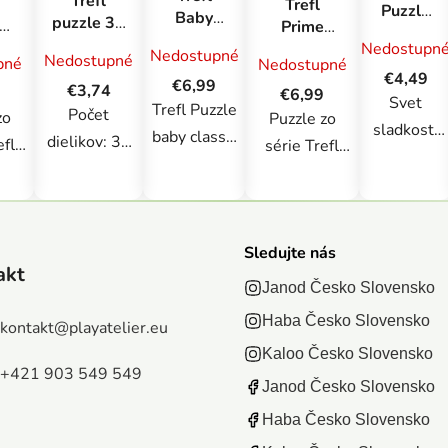
Trefl
Trefl
Puzzle
Baby
puzzle 30
Prime
60
Puzzle
dielikov -
e
puzzle
Nedostupn
Candy's
Nedostupné
Nedostupné
stavebné
pné
Nedostupné
Gabby's
 -
1000 UFT
world
€4,49
stroje
€6,99
Dollhouse
€3,74
ý
- Čas
€6,99
Svet
Trefl Puzzle
:
dovolenky:
Počet
zo
Puzzle zo
sladkostí
baby classic
Letný
dielikov: 30
efl
série Trefl
je 60-
večer
stavebné
Materiál:
Prime UFT
dielne
stroje,
Papier Vek:
 Fit
pozostávajúce
puzzle
výrobca
od 3 rokov
ogy
z 1000
navrhnuté
Trefl. Štyri
júce
Sledujte nás
dielikov sú
pre
puzzle
akt
ikov
venované
Janod Česko Slovensko
mladých
stavebných
 pre
skutočným
milovníkov
Haba Česko Slovensko
strojov.
kontakt
@
playatelier.eu
ých
milovníkom
zvierat.
extra hrubé
Kaloo Česko Slovensko
kov
puzzle. Puzzle
Puzzle
+421 903 549 549
a pevné
zzle
predstavujú
Janod Česko Slovensko
zobrazuje
puzzle pre
he
krásny letný
Haba Česko Slovensko
dúhového
najmenšie
r
večer. Po