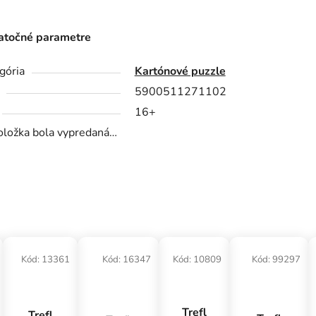
točné parametre
gória
Kartónové puzzle
5900511271102
16+
oložka bola vypredaná…
Kód:
13361
Kód:
16347
Kód:
10809
Kód:
99297
Trefl
Trefl