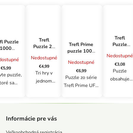
Trefl
Trefl
fl Puzzle
Trefl Prime
Puzzle
Puzzle 24
1000
puzzle 1000
200
SUPER
remium
Nedostupné
UFT -
Kapybara
Nedostupné
MAXI -
dostupné
s Disney
Nedostupné
Potulky:
€3,08
Spiderman
€4,99
incezny
€5,99
Jeseň v
Puzzle
€6,99
Tri hry v
vte puzzle,
Amsterdame,
Puzzle zo série
obsahuje
jednom
toré sa
Holandsko
Trefl Prime UFT
200 dielikov
produkte.
značujú
pozostávajúce z
Poskladaní
Veľké
rfektným
1000 dielikov sú
puzzle
Z
obojstranné
pôsobením,
venované
vznikne
á
puzzle pre
vysoko
skutočným
Informácie pre vás
obrázok s
p
malé deti (od
alitným
milovníkom
rozmermi
ä
3 rokov),
rtónom a
Veľkoobchodná registrácia