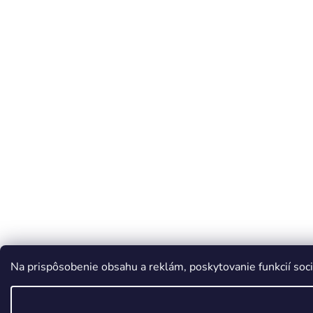
Na prispôsobenie obsahu a reklám, poskytovanie funkcií soci