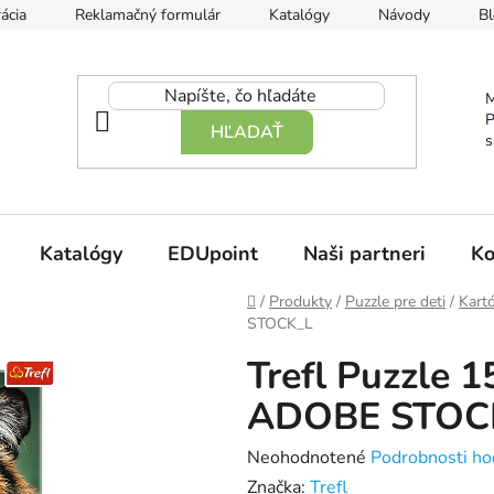
ácia
Reklamačný formulár
Katalógy
Návody
Bl
M
P
HĽADAŤ
s
Katalógy
EDUpoint
Naši partneri
Ko
Domov
/
Produkty
/
Puzzle pre deti
/
Kart
STOCK_L
Trefl Puzzle 15
ADOBE STOC
Priemerné
Neohodnotené
Podrobnosti ho
hodnotenie
Značka:
Trefl