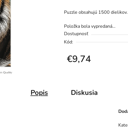
produktu
Puzzle obsahujú 1500 dieliko
je
0,0
Položka bola vypredaná…
z
Dostupnosť
5
Kód:
hviezdičiek.
€9,74
Jednotková cena:
Popis
Diskusia
Doda
Kate