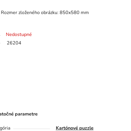
v. Rozmer zloženého obrázku: 850x580 mm
Nedostupné
26204
točné parametre
gória
Kartónové puzzle