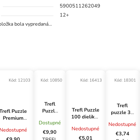
5900511262049
12+
oložka bola vypredaná…
Kód:
12103
Kód:
10850
Kód:
16413
Kód:
18301
Trefl
Trefl
Trefl Puzzle
Puzzle
Trefl Puzzle
puzzle 30
100 dielikov
1000
Premium
dielikov -
Dostupné
- Baby Yoda
Nedostupné
Premium
Plus Quality
Gabby's
Nedostupné
Nedostupné
/ Lucasfilm
Plus
1000 el.
€9,90
Dollhouse
€3,74
Star Wars
€5,01
Quality
Secret
€9,90
TREFL