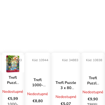
Kód:
40043
Kód:
10944
Kód:
34883
Kód:
10838
Trefl
Trefl
Trefl
Trefl Puzzle
Puzzle
Puzzle
1000-
3 x 80
1000
1000
dielne
Nedostupné
Nedostupné
Marvel - Dni
Londýn
Premium
Nedostupné
puzzle:
Nedostupné
plné akcie
€5,99
Plus
€9,90
Šteniatka
€8,80
€5,07
Quality
1000-
TREFL