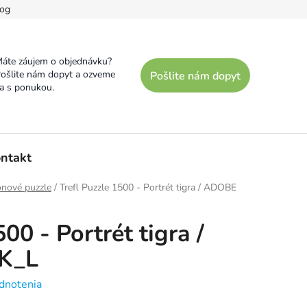
og
áte záujem o objednávku?
ošlite nám dopyt a ozveme
Pošlite nám dopyt
a s ponukou.
ntakt
ónové puzzle
/
Trefl Puzzle 1500 - Portrét tigra / ADOBE
00 - Portrét tigra /
K_L
dnotenia