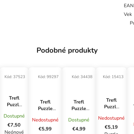
EAN
Vek
P
Podobné produkty
Kód:
37523
Kód:
99297
Kód:
34438
Kód:
15413
Trefl
Trefl
Trefl
Trefl
Puzzle
Puzzle
Puzzle
Puzzle
500
160
1000 USA
Gabby's
Dostupné
Hello
Nedostupné
Kamión
Nedostupné
Dostupné
Collection:
Dollhouse
Kitty
€7,50
na ceste
€5,19
Zion
2 x 70
€5,99
€4,99
neonová
Neónové