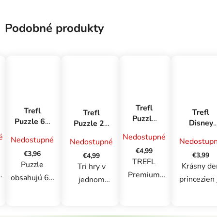
Podobné produkty
Trefl
Trefl
Trefl
Trefl
Puzzle
Puzzle 60
Disney
Puzzle 24
500
- Gabby
puzzle 3
SUPER
é
Nedostupné
Nedostupné
Premium
Nedostup
Nedostupné
pri
dielikov
MAXI -
Plus Tea
€4,99
bazéne /
€3,96
Krásny
Spiderman
€3,99
€4,99
Time:
TREFL
Universal
Puzzle
deň pre
Krásny de
Tri hry v
Kaviareň
Gabby's
Premium
princezn
obsahujú 60
princezien 
jednom
v Paríži
Dollhouse
y
Plus Quality
dielikov.
puzzle
produkte.
á
je jedinečná
Poskladaním
pozostávaj
Veľké
e
séria puzzle
puzzle