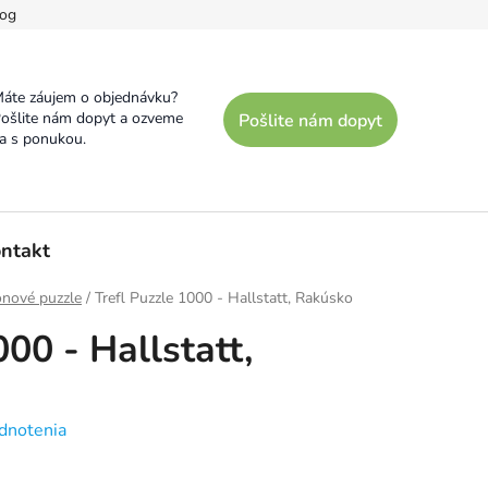
og
áte záujem o objednávku?
ošlite nám dopyt a ozveme
Pošlite nám dopyt
a s ponukou.
ntakt
ónové puzzle
/
Trefl Puzzle 1000 - Hallstatt, Rakúsko
000 - Hallstatt,
dnotenia