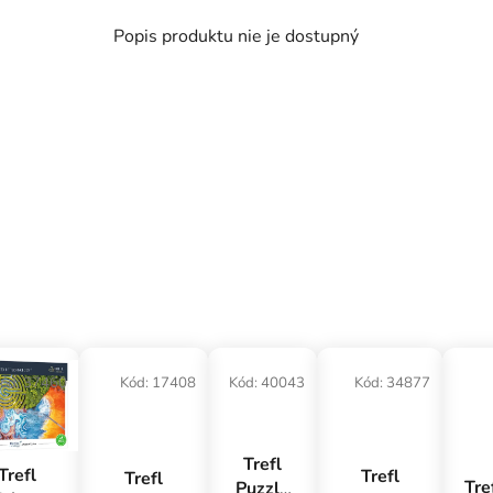
Popis produktu nie je dostupný
ód:
37460
Kód:
17408
Kód:
40043
Kód:
34877
Trefl
Trefl
Trefl
Trefl
Tre
Puzzle