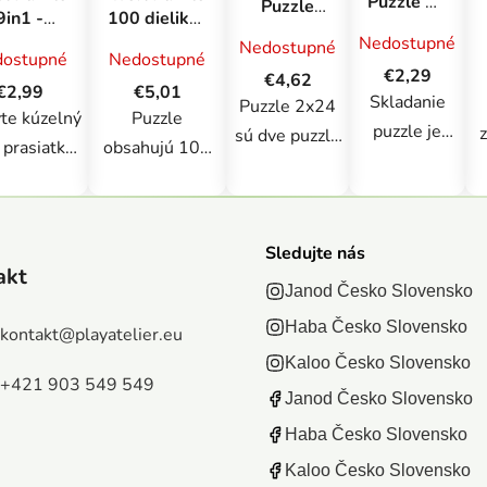
Puzzle 20
Puzzle
9in1 -
100 dielikov
miniMAXI
2x24
ppa Pig
- Baby Yoda
Nedostupné
Nedostupné
Peppa
Medvedík
ostupné
Nedostupné
/ Lucasfilm
Pig, 4
€2,29
Pú / Deň v
€4,62
Star Wars
€2,99
€5,01
druhy
Skladanie
záhrade
Puzzle 2x24
The
te kúzelný
Puzzle
puzzle je
sú dve puzzle
Mandalorian
 prasiatka
obsahujú 100
obľúbená
s 24 dielikmi
y s naším
dielikov.
zábava.
v jednom
rofarebným
Rozmer
Puzzle je hra
balení!
zle setom
zloženého
obľúbená
ma
Skladanie sa
Sledujte nás
1! Tento
obrázku: 410 x
akt
naprieč
tak stáva ešte
Janod Česko Slovensko
asný set
275 mm.
vekovými
zaujímavejším
sahuje 9
Haba Česko Slovensko
kontakt
@
playatelier.eu
skupinami -
t
a môže sa ho
ch puzzle,
Kaloo Česko Slovensko
obľúbili si ju
i
zúčastniť viac
toré sú
+421 903 549 549
ako deti tak
najmenších.
Janod Česko Slovensko
álne pre
aj skúsení
K
Každá
Haba Česko Slovensko
lé deti.
majstri v
skladačka
dé puzzle
Kaloo Česko Slovensko
skladaní. V