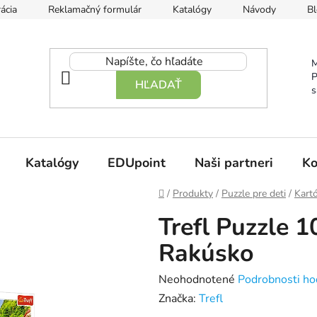
ácia
Reklamačný formulár
Katalógy
Návody
Bl
M
P
HĽADAŤ
s
Katalógy
EDUpoint
Naši partneri
Ko
Domov
/
Produkty
/
Puzzle pre deti
/
Kart
Trefl Puzzle 1
Rakúsko
Priemerné
Neohodnotené
Podrobnosti ho
hodnotenie
Značka:
Trefl
produktu