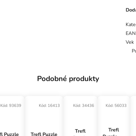
Doda
Kate
EAN
Vek
P
Podobné produkty
Kód:
93639
Kód:
16413
Kód:
34436
Kód:
56033
Trefl
Trefl
fl Puzzle
Trefl Puzzle