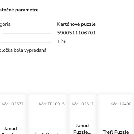
točné parametre
gória
Kartónové puzzle
5900511106701
12+
oložka bola vypredaná…
Kód:
J02577
Kód:
TR10915
Kód:
J02617
Kód:
16490
Janod
Janod
Trefl Puzzle
Puzzle v