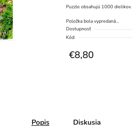
Puzzle obsahujú 1000 dieliko
je
0,0
Položka bola vypredaná…
z
Dostupnosť
5
Kód:
hviezdičiek.
€8,80
Jednotková cena:
Popis
Diskusia