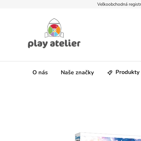
Prejsť
Veľkoobchodná registr
na
obsah
Produkty
O nás
Naše značky