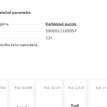
točné parametre
gória
Kartónové puzzle
5900511105957
12+
oložka bola vypredaná…
0041
Kód:
J02488
Kód:
31323
Kód:
12132
Kód:
17
Trefl