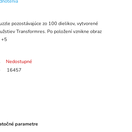
dnotenia
zzle pozostávajúce zo 100 dielikov, vytvorené
užstiev Transformres. Po položení vznikne obraz
 +5
Nedostupné
16457
točné parametre