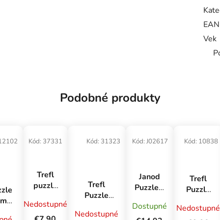
Kate
EAN
Vek
P
Podobné produkty
12102
Kód:
37331
Kód:
31323
Kód:
J02617
Kód:
10838
Trefl
Janod
Trefl
Trefl
puzzle
Puzzle v
Puzzle
zzle
Puzzle
500
kufríku
1000
um
Nedostupné
Prasiatko
Dostupné
New
Nedostupné
Svet
Premium
lity
Nedostupné
Peppa 25
York
€7,90
pné