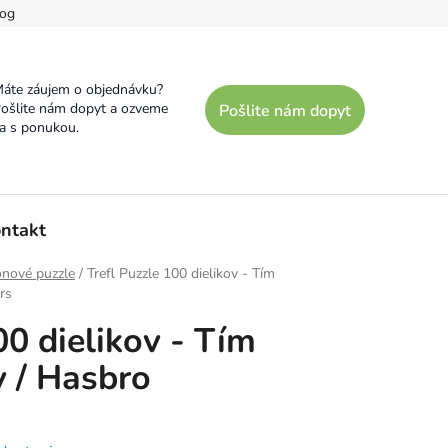
og
áte záujem o objednávku?
ošlite nám dopyt a ozveme
Pošlite nám dopyt
a s ponukou.
ntakt
ónové puzzle
/
Trefl Puzzle 100 dielikov - Tím
rs
00 dielikov - Tím
 / Hasbro