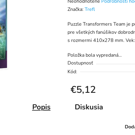
Priemerné
Neohodnotené
Podrobnosti ho
hodnotenie
Značka:
Trefl
produktu
Puzzle Transformers Team je pu
je
pre všetkých fanúšikov dobrodr
0,0
s rozmermi 410x278 mm. Vek:
z
5
Položka bola vypredaná…
hviezdičiek.
Dostupnosť
Kód:
€5,12
Jednotková cena:
Popis
Diskusia
Doda