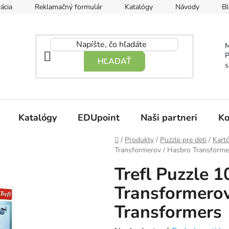
ácia
Reklamačný formulár
Katalógy
Návody
Bl
M
P
HĽADAŤ
s
Katalógy
EDUpoint
Naši partneri
Ko
Domov
/
Produkty
/
Puzzle pre deti
/
Kart
Transformerov / Hasbro Transforme
Trefl Puzzle 1
Transformerov
Transformers