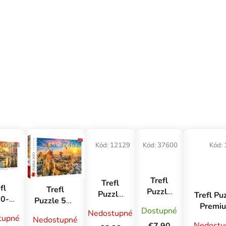
10944
Kód:
37492
Kód:
12129
Kód:
37600
Kód:
Trefl
Trefl
fl
Trefl
Puzzle
Puzzle
Trefl Pu
0-
Puzzle 500
600
Premium
Premi
lne
Dostupné
Kapadokia,
Nedostupné
Výročné
Plus
Plus Qua
tupné
Nedostupné
le:
Turecko
- Bambi
Nedostu