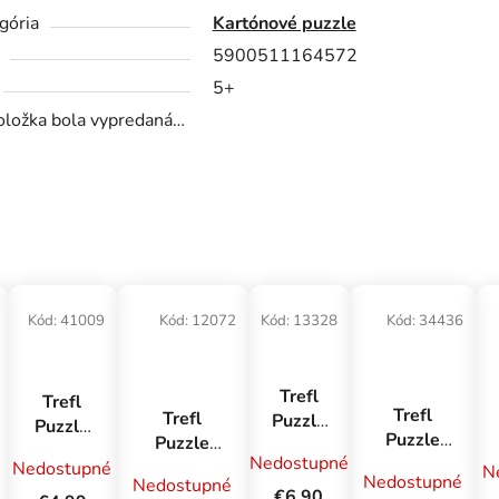
gória
Kartónové puzzle
5900511164572
5+
oložka bola vypredaná…
Kód:
41009
Kód:
12072
Kód:
13328
Kód:
34436
Trefl
Trefl
Trefl
Trefl
Puzzle
Puzzle
Puzzle
Puzzle
200
24
Nedostupné
2x24
1000
Nedostupné
Kone
N
SUPER
Nedostupné
Nedostupné
Medvedík
Premium
na
€6,90