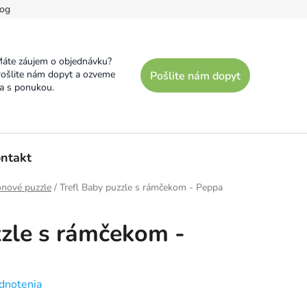
og
áte záujem o objednávku?
ošlite nám dopyt a ozveme
Pošlite nám dopyt
a s ponukou.
ntakt
ónové puzzle
/
Trefl Baby puzzle s rámčekom - Peppa
zzle s rámčekom -
dnotenia