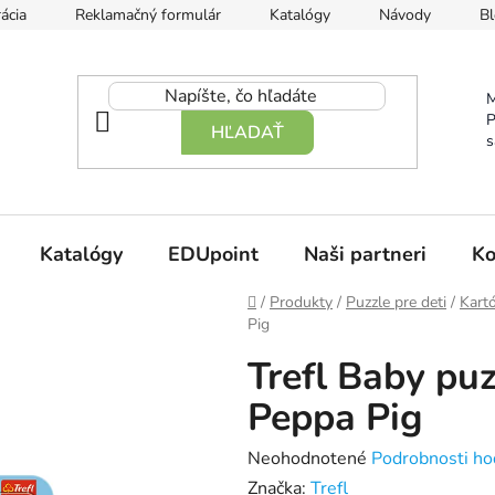
ácia
Reklamačný formulár
Katalógy
Návody
Bl
M
P
HĽADAŤ
s
Katalógy
EDUpoint
Naši partneri
Ko
Domov
/
Produkty
/
Puzzle pre deti
/
Kart
Pig
Trefl Baby pu
Peppa Pig
Priemerné
Neohodnotené
Podrobnosti ho
hodnotenie
Značka:
Trefl