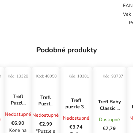
EAN
Vek
P
Podobné produkty
9
Kód:
13328
Kód:
40050
Kód:
18301
Kód:
93737
Trefl
Trefl
Trefl
Trefl Baby
Puzzle
Puzzle
puzzle 30
Classic -
200
160
dielikov -
Nedostupné
Winnie
Nedostupné
Kone
Výročné
Nedostupné
N
é
Dostupné
Gabby's
The Pooh
na
€6,90
- Paper
€2,99
Dollhouse
€3,74
€7,79
čistinke
Art: Pes
Kone na
"Puzzle s