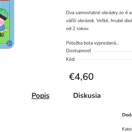
produktu
Dva samostatné obrázky zo 4 a 
je
väčší obrázok. Veľké, hrubé di
0,0
od 2 rokov.
z
5
Položka bola vypredaná…
hviezdičiek.
Dostupnosť
Kód:
€4,60
Jednotková cena:
Popis
Diskusia
Doda
Kate