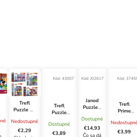
55
Kód:
56035
Kód:
43007
Kód:
J02617
Kód:
3745
Janod
Trefl
Trefl
Trefl
Puzzle v
Puzzle 20
Prime
Puzzle
kufríku
miniMAXI
puzzle
Dostupné
Baby MAXI
pné
Svet
Nedostupné
v
Nedostupn
Spidey a
Dostupné
500 UFT -
2x10 -
pod
€14,93
y
jeho
€2,29
Letecký
€3,99
Hrdinskí
€3,89
vodou
Čo sa dá
v
úžasní