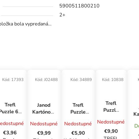
5900511800210
2+
oložka bola vypredaná…
Kód:
17393
Kód:
J02488
Kód:
34889
Kód:
10838
Trefl
Trefl
Janod
Trefl
Puzzle
Puzzle 60
Kartónové
Puzzle
Ka
1000
- Gabby
puzzle
3x80
Nedostupné
edostupné
Premium
Nedostupné
Nedostupné
pri
rastúce s
Minnie a
D
r
Plus
€9,90
bazéne /
dieťaťom
priatelia
€3,96
€9,99
€5,90
d
Quality
TREFL