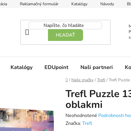
ácia
Reklamačný formulár
Katalógy
Návody
Bl
M
P
HĽADAŤ
s
Katalógy
EDUpoint
Naši partneri
Ko
Domov
/
Naše značky
/
Trefl
/
Trefl Puzzl
Trefl Puzzle 
oblakmi
Priemerné
Neohodnotené
Podrobnosti ho
hodnotenie
Značka:
Trefl
produktu