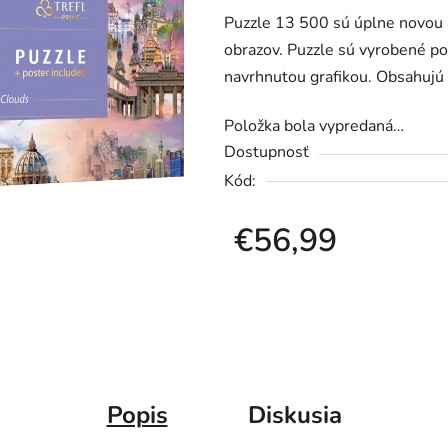
Puzzle 13 500 sú úplne novou s
je
obrazov. Puzzle sú vyrobené po
0,0
navrhnutou grafikou. Obsahujú
z
5
Položka bola vypredaná…
hviezdičiek.
Dostupnosť
Kód:
€56,99
Jednotková cena:
Popis
Diskusia