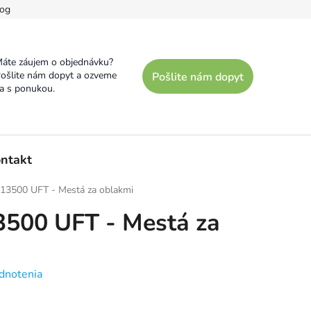
og
áte záujem o objednávku?
ošlite nám dopyt a ozveme
Pošlite nám dopyt
a s ponukou.
ntakt
e 13500 UFT - Mestá za oblakmi
13500 UFT - Mestá za
dnotenia