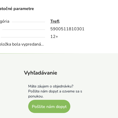
točné parametre
gória
Trefl
5900511810301
12+
oložka bola vypredaná…
Vyhľadávanie
Máte záujem o objednávku?
Pošlite nám dopyt a ozveme sa s
ponukou.
Pošlite nám dopyt