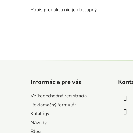
Popis produktu nie je dostupný
Z
á
Informácie pre vás
Kont
p
ä
Veľkoobchodná registrácia
t
Reklamačný formulár
i
Katalógy
e
Návody
Blog