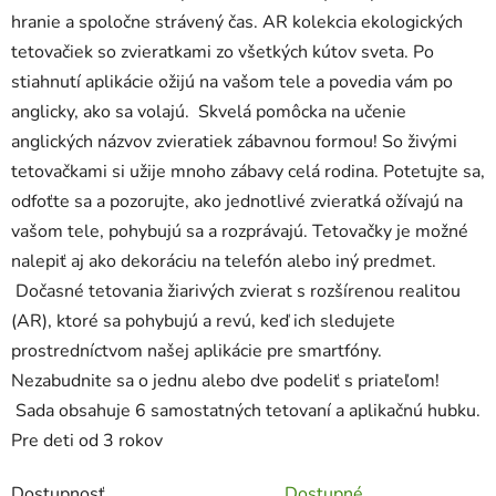
hranie a spoločne strávený čas. AR kolekcia ekologických
tetovačiek so zvieratkami zo všetkých kútov sveta. Po
stiahnutí aplikácie ožijú na vašom tele a povedia vám po
anglicky, ako sa volajú. Skvelá pomôcka na učenie
anglických názvov zvieratiek zábavnou formou! So živými
tetovačkami si užije mnoho zábavy celá rodina. Potetujte sa,
odfoťte sa a pozorujte, ako jednotlivé zvieratká ožívajú na
vašom tele, pohybujú sa a rozprávajú. Tetovačky je možné
nalepiť aj ako dekoráciu na telefón alebo iný predmet.
Dočasné tetovania žiarivých zvierat s rozšírenou realitou
(AR), ktoré sa pohybujú a revú, keď ich sledujete
prostredníctvom našej aplikácie pre smartfóny.
Nezabudnite sa o jednu alebo dve podeliť s priateľom!
Sada obsahuje 6 samostatných tetovaní a aplikačnú hubku.
Pre deti od 3 rokov
Dostupnosť
Dostupné