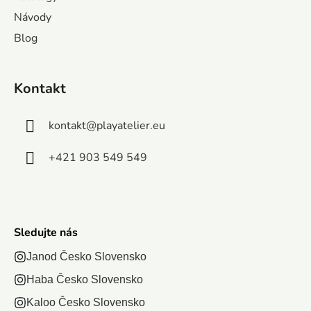
e
spôsobom – pod
dieťa nájd
magnetickej
malí
Návody
dohľadom
celý svet
tabuli.
prieskumníci
Blog
dospelých.
vyrobený 
Využitie
môžu naučiť,
Tento ručný
dreva (3
týchto
ako založiť...
zapaľovač...
Kontakt
magnetick
krásnych...
nástroje, 1.
kontakt
@
playatelier.eu
+421 903 549 549
Sledujte nás
Janod Česko Slovensko
Haba Česko Slovensko
Kaloo Česko Slovensko