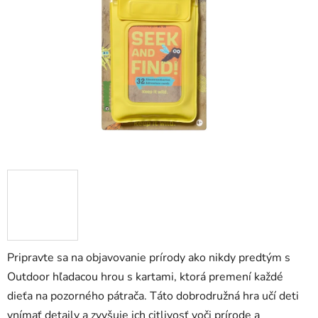
5
hviezdičiek.
zá
obj
Poš
d
ozv
po
Pošlit
Pripravte sa na objavovanie prírody ako nikdy predtým s
Outdoor hľadacou hrou s kartami, ktorá premení každé
dieťa na pozorného pátrača. Táto dobrodružná hra učí deti
vnímať detaily a zvyšuje ich citlivosť voči prírode a