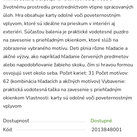
životnému prostrediu prostredníctvom vtipne spracovaných
úloh. Hra obsahuje karty odolné voči poveternostným
vplyvom, ktoré sú ideálne na prieskum v interiéri aj
exteriéri. Súčasťou balenia je praktické vodotesné puzdro
na zavesenie s priehľadným okienkom, ktoré slúži na
zobrazenie vybraného motívu. Deti plnia rôzne hľadacie a
akčné výzvy, ako napríklad hľadanie červených predmetov
alebo napodobňovanie žabieho skoku, čím si hravou formou
osvojujú svet okolo seba. Počet kariet: 31 Počet motívov:
62 (kombinácia hľadacích a akčných motívov) Vybavenie:
praktická vodotesná taška na zavesenie s priehľadným
okienkom Vlastnosti: karty sú odolné voči poveternostným
vplyvom
Dostupnosť
Dostupné
Kód:
2013848001