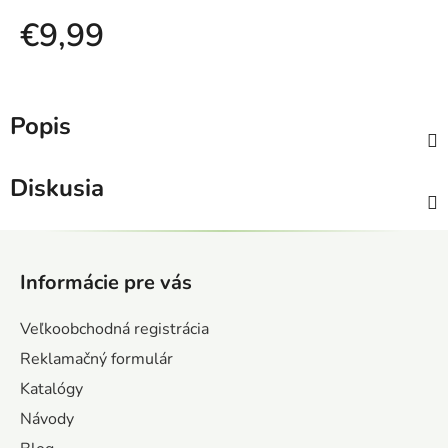
€9,99
Jednotková cena:
Popis
Diskusia
Z
á
Informácie pre vás
p
ä
Veľkoobchodná registrácia
t
Reklamačný formulár
i
Katalógy
e
Návody