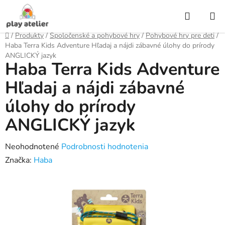
Prejsť
Hľadať
na
obsah
Domov
/
Produkty
/
Spoločenské a pohybové hry
/
Pohybové hry pre deti
/
Haba Terra Kids Adventure Hľadaj a nájdi zábavné úlohy do prírody
ANGLICKÝ jazyk
Haba Terra Kids Adventure
Hľadaj a nájdi zábavné
úlohy do prírody
ANGLICKÝ jazyk
Priemerné
Neohodnotené
Podrobnosti hodnotenia
hodnotenie
Značka:
Haba
produktu
je
0,0
z