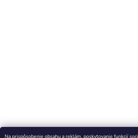
Na prispôsobenie obsahu a reklám, poskytovanie funkcií soci