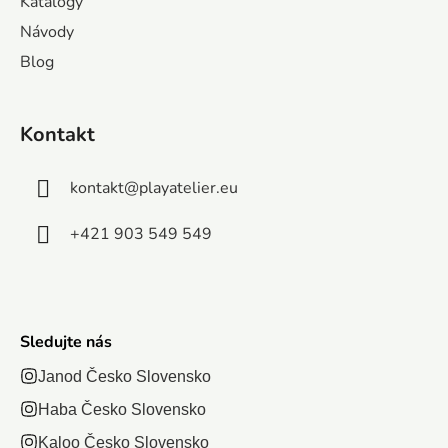
Katalógy
e
dieťaťom, má
urobiť ve
veku.
voj farebný
Návody
dve strany:
selfie s
Nezabudnite sa
ortiment v
Blog
čiernu
svojím 4
o jedno alebo
obchode s
bridlicovú a
labkovým.
dve...
otravinami.
bielu stranu,
A kým sa
Kontakt
čo...
hrajú,
rénujú si...
kontakt
@
playatelier.eu
+421 903 549 549
Sledujte nás
Janod Česko Slovensko
Haba Česko Slovensko
Kaloo Česko Slovensko