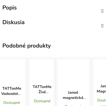
Popis
Diskusia
Podobné produkty
Ja
TATTonMe
TATTonMe
Magn
Živé
Janod
Vodeodolné
na t
tetovačky
magnetická
dočasné
Dost
Dostupné
Abe
pre deti
Dostupné
tabuľa na stôl
tetovačky