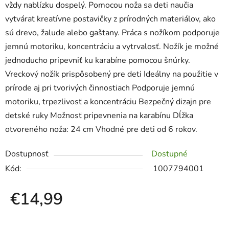
vždy nablízku dospelý. Pomocou noža sa deti naučia
vytvárať kreatívne postavičky z prírodných materiálov, ako
sú drevo, žalude alebo gaštany. Práca s nožíkom podporuje
jemnú motoriku, koncentráciu a vytrvalosť. Nožík je možné
jednoducho pripevniť ku karabíne pomocou šnúrky.
Vreckový nožík prispôsobený pre deti Ideálny na použitie v
prírode aj pri tvorivých činnostiach Podporuje jemnú
motoriku, trpezlivosť a koncentráciu Bezpečný dizajn pre
detské ruky Možnosť pripevnenia na karabínu Dĺžka
otvoreného noža: 24 cm Vhodné pre deti od 6 rokov.
Dostupnosť
Dostupné
Kód:
1007794001
€14,99
Jednotková cena: