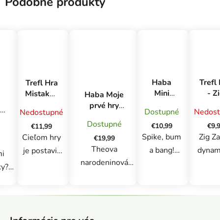
Podobné produkty
Haba
Trefl
Trefl Hra
Mini
- Z
Mistakos
Haba Moje
kartová
Za
Stoličky
prvé hry
ies
Dostupné
Nedost
Nedostupné
hra pre
Theova
Dostupné
deti Piks
€10,99
€9,
€11,99
narodeninová
& Peng
Spike, bum
Zig Za
Cieľom hry
torta od 2
€19,99
od 7
rokov
Theova
a bang!
dynam
je postaviť
i
rokov
narodeninová
Dikobrazy
hra, 
na seba čo
ky?"
torta je
organizujú
ktor
najviac
 3
roztomilá
obrovskú
musí
farebných
ia
Z
kooperatívna hra
balónovú
striehn
stoličiek
á
pre najmenších
párty.
karti
tak, aby
a s