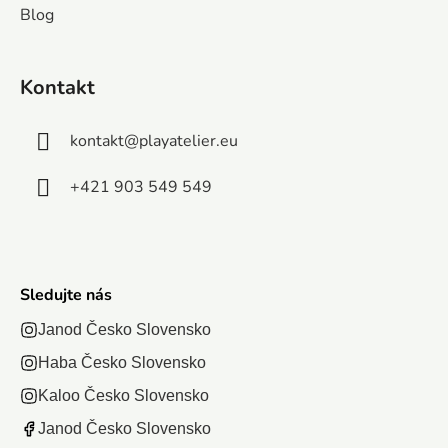
obrázkami a
narodeninový
zaujímajú,
Blog
pracovať sv
pomocou gest a
koláč – zbierajú a
...
fantáziu. 
pohybov...
ukladajú...
oblak ta
Kontakt
Vyzerá ako
kontakt
@
playatelier.eu
+421 903 549 549
Sledujte nás
Janod Česko Slovensko
Haba Česko Slovensko
Kaloo Česko Slovensko
Janod Česko Slovensko