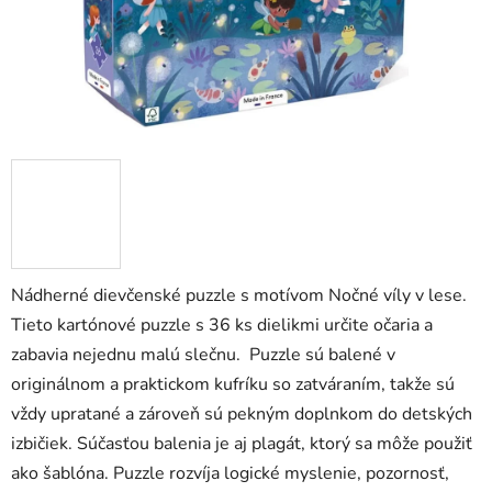
Nádherné dievčenské puzzle s motívom Nočné víly v lese.
Tieto kartónové puzzle s 36 ks dielikmi určite očaria a
zabavia nejednu malú slečnu. Puzzle sú balené v
originálnom a praktickom kufríku so zatváraním, takže sú
vždy upratané a zároveň sú pekným doplnkom do detských
izbičiek. Súčasťou balenia je aj plagát, ktorý sa môže použiť
ako šablóna. Puzzle rozvíja logické myslenie, pozornosť,