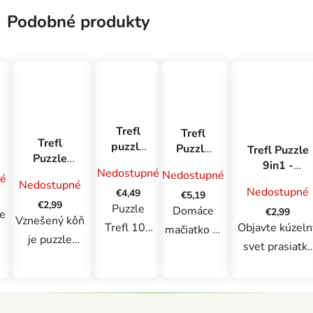
Podobné produkty
Trefl
Trefl
Trefl
puzzle
Puzzle
Trefl Puzzle
Puzzle
100
160
9in1 -
Nedostupné
200
Nedostupné
Frozen
é
Domáca
Peppa Pig
Nedostupné
dielikov -
Nedostupné
2
€4,49
mačka
€5,19
vznešený
€2,99
Puzzle
Domáce
€2,99
le
kôň
Vznešený kôň
Trefl 100
Objavte kúzeln
mačiatko je
je puzzle
Frozen 2,
svet prasiatka
160-dielne
pozostávajúce
výrobca
Peppy s naší
puzzle ,
e
z 200
Trefl. 100
pestrofarebný
ktoré
to
dielikov, ktoré
Z
dielikov
puzzle setom
poteší