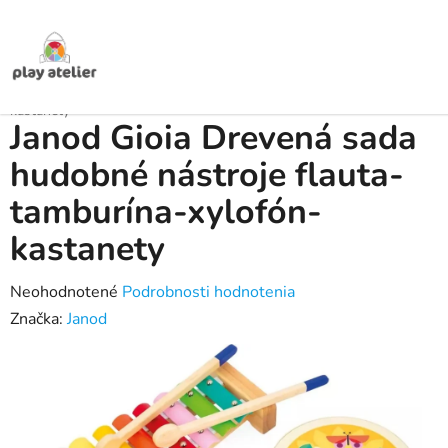
Prejsť
na
obsah
Domov
/
Produkty
/
Hračky pre deti
/
Hudobné nástroje pre deti
/
Janod
Gioia Drevená sada hudobné nástroje flauta-tamburína-xylofón-
kastanety
Janod Gioia Drevená sada
hudobné nástroje flauta-
tamburína-xylofón-
kastanety
Priemerné
Neohodnotené
Podrobnosti hodnotenia
hodnotenie
Značka:
Janod
produktu
je
0,0
z