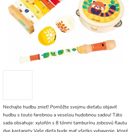
5
hviezdičiek.
Nechajte hudbu znieť! Pomôžte svojmu dieťaťu objaviť
hudbu s touto farebnou a veselou hudobnou sadou! Táto
sada obsahuje: xylofón s 8 tónmi tamburínu zobcovú flautu
dve kastanety Vaše dieťa bude mať všetko vybavenie, ktoré