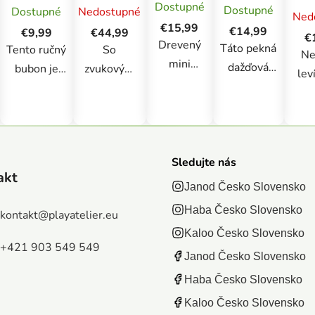
Drevený
orchester
Su
Dostupné
Dostupné
xylofón
Dostupné
Nedostupné
nástroj
hudobný
Ned
pre deti
€15,99
Zvuk
€14,99
nástroj
€9,99
€44,99
€
Confetti
Drevený
dažďa
ručný
Táto pekná
Tento ručný
So
Ne
Bubienok
mini
dažďová
bubon je
zvukovým
lev
xylofón pre
palička je
vhodný pre
krokodílom
ab
deti
perfektnou
deti od 2
od
ukáz
Confetti
hračkou pre
rokov. Je to
spoločnosti
sa
Janod od 1
hudobné
super
HABA ste
tout
roka
prebúdzanie
Sledujte nás
jednoduché
našli cestu
fa
akt
detí. Keď sa
hrať, vložte
do detskej
tam
Janod Česko Slovensko
guľôčky
rukoväť
izby.
Haba Česko Slovensko
kontakt
@
playatelier.eu
otočia,
medzi ruky a
Viacfarebný
hu
Kaloo Česko Slovensko
vydávajú
otáčajte ju
spoločník je
h
+421 903 549 549
jemný,
Janod Česko Slovensko
tam a späť.
nielen pekný
p
upokojujúci
Upravte
na pohľad,
Haba Česko Slovensko
v
zvuk,
rýchlosť tak,
ale deti
d
Kaloo Česko Slovensko
podobný