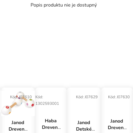
Popis produktu nie je dostupný
Kód:
J07610
Kód:
Kód:
J07629
Kód:
J07630
1302593001
Haba
Janod
Janod
Janod
Drevený
Drevená
Drevené
Detské