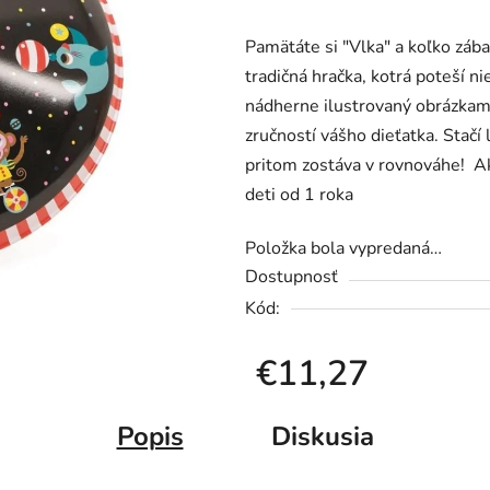
produktu
Pamätáte si "Vlka" a koľko zábav
je
tradičná hračka, kotrá poteší ni
0,0
nádherne ilustrovaný obrázkami 
z
zručností vášho dieťatka. Stačí l
5
pritom zostáva v rovnováhe! Ak
hviezdičiek.
deti od 1 roka
Položka bola vypredaná…
Dostupnosť
Kód:
€11,27
Jednotková cena:
Popis
Diskusia