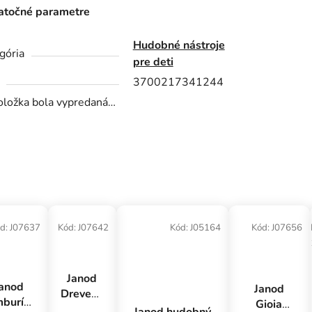
točné parametre
Hudobné nástroje
gória
pre deti
3700217341244
oložka bola vypredaná…
d:
J07637
Kód:
J07642
Kód:
J05164
Kód:
J07656
Janod
anod
Janod
Drevený
burína
Gioia
hudobný
Janod hudobný