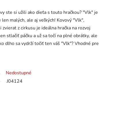
y ste si užili ako dieťa s touto hračkou? "Vlk" je
e len malých, ale aj veľkých! Kovový "Vlk",
zvierat z cirkusu je ideálna hračka na rozvoj
en stlačiť páčku a už sa točí na plné obrátky, ale
o dlho sa vydrží točiť ten váš "Vlk"? Vhodné pre
Nedostupné
J04124