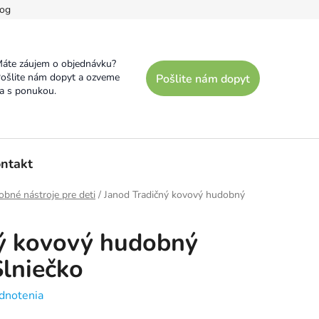
og
áte záujem o objednávku?
ošlite nám dopyt a ozveme
Pošlite nám dopyt
a s ponukou.
ntakt
bné nástroje pre deti
/
Janod Tradičný kovový hudobný
ný kovový hudobný
Slniečko
dnotenia