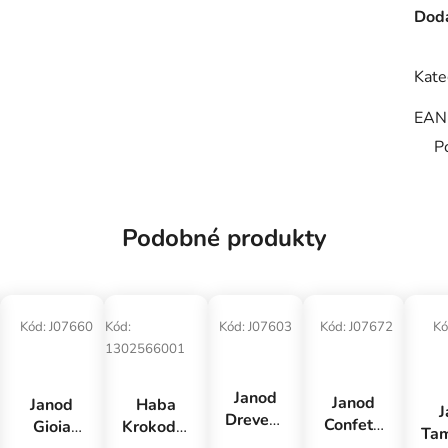
Doda
Kate
EAN
P
Podobné produkty
Kód:
J07660
Kód:
Kód:
J07603
Kód:
J07672
Kó
1302566001
Janod
Janod
Janod
Haba
J
Drevený
Confetti
Gioia
Krokodílí
Tam
mini
Hudobný