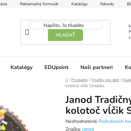
ácia
Reklamačný formulár
Katalógy
Návody
Bl
M
P
HĽADAŤ
s
Katalógy
EDUpoint
Naši partneri
Ko
Domov
/
Produkty
/
Hračky pre deti
/
Hudo
kolotoč vĺčik Slniečko
Janod Tradič
kolotoč vĺčik 
Priemerné
Neohodnotené
Podrobnosti ho
hodnotenie
Značka:
Janod