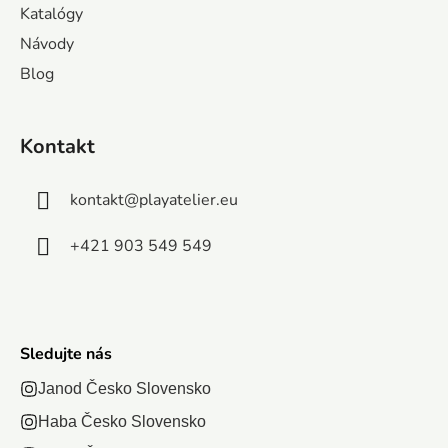
Katalógy
e
alým
svetlozelené
Návody
díkom,
tmavozelené
Blog
rý...
modré
ružové a svoj
výber
Kontakt
napíšte do...
kontakt
@
playatelier.eu
+421 903 549 549
Sledujte nás
Janod Česko Slovensko
Haba Česko Slovensko