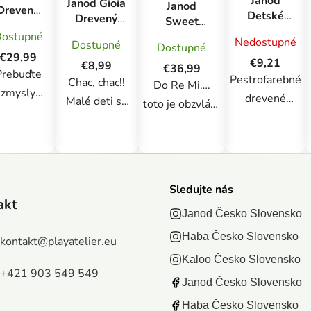
Janod
Janod Gioia
Janod
Drevené
Detské
Drevený
Sweet
ukulele
drevené
hudobný
Cocoon
ostupné
Confetti
Nedostupné
Dostupné
rumbagule
Dostupné
nástroj pre
Drevený
so
€29,99
pre deti
€9,21
deti
€8,99
hudobný
€36,99
reálnym
Prebuďte
Confetti
Rumbagule
Pestrofarebné
Chac, chac!!
stolík
Do Re Mi….
vukom 4
Maracas
zmysly
Húsenica
drevené
Malé deti sa
struny
toto je obzvlášť
šich detí a
rumbagule sú
môžu hrať do
zábavná
prajte im
originálnym
rytmu tým, že
húsenica!
radosť z
darčekom pre
šťastne
Nechajte dieťa
hudobnej
detičky
potriasajú
experimentovať
provizácie!
Sledujte nás
každého veku!
týmto
a objavovať
akt
iginálne a
Rumbagule
maracasom s
Janod Česko Slovensko
každú časť tela
kvalitné
poskytnú
dvojitou
tejto hudobnej
Haba Česko Slovensko
kontakt
@
playatelier.eu
detské
vašim
hlavou, ktorý
húsenice.
Kaloo Česko Slovensko
ukulele s
detičkám
sa dokonale
Hudobný stolík
+421 903 549 549
farebými
Janod Česko Slovensko
množstvo
hodí pre ich
obsahuje 5
dkami má
zábavy, a
Haba Česko Slovensko
malé ručičky!
hudobných