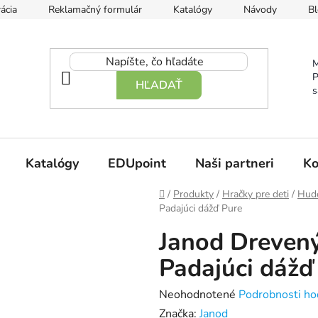
ácia
Reklamačný formulár
Katalógy
Návody
Bl
M
P
HĽADAŤ
s
Katalógy
EDUpoint
Naši partneri
Ko
Domov
/
Produkty
/
Hračky pre deti
/
Hudo
Padajúci dážď Pure
Janod Drevený
Padajúci dážď
Priemerné
Neohodnotené
Podrobnosti ho
hodnotenie
Značka:
Janod