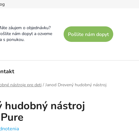
og
áte záujem o objednávku?
ošlite nám dopyt a ozveme
Pošlite nám dopyt
a s ponukou.
ntakt
bné nástroje pre deti
/
Janod Drevený hudobný nástroj
 hudobný nástroj
 Pure
dnotenia