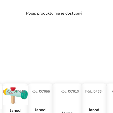
Popis produktu nie je dostupný
Kód:
J07645
Kód:
J07655
Kód:
J07610
Kód:
J07664
Janod
Janod
Janod