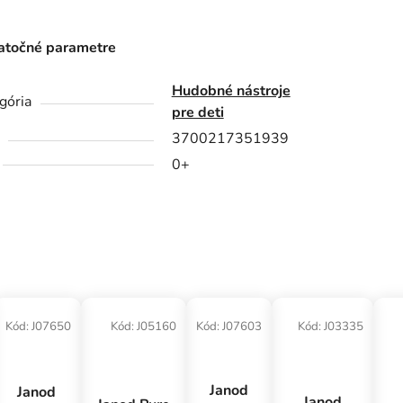
točné parametre
Hudobné nástroje
gória
pre deti
3700217351939
0+
Kód:
J07650
Kód:
J05160
Kód:
J07603
Kód:
J03335
Janod
Janod
Janod