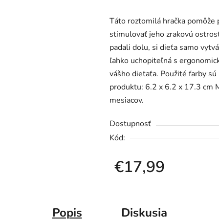
produktu
Táto roztomilá hračka pomôže 
je
stimulovať jeho zrakovú ostrosť
0,0
padali dolu, si dieťa samo vytv
z
ľahko uchopiteľná s ergonomick
5
vášho dieťaťa. Použité farby s
hviezdičiek.
produktu: 6.2 x 6.2 x 17.3 cm M
mesiacov.
Dostupnosť
Kód:
€17,99
Jednotková cena:
Popis
Diskusia