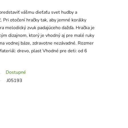
predstaviť vášmu dieťaťu svet hudby a
. Pri otočení hračky tak, aby jemné korálky
ára melodický zvuk padajúceho dažďa. Hračka je
ým dizajnom, ktorý je vhodný aj pre malé ruky
ú na vodnej báze, zdravotne nezávadné. Rozmer
ateriál: drevo, plast Vhodné pre deti: od 6
Dostupné
J05193