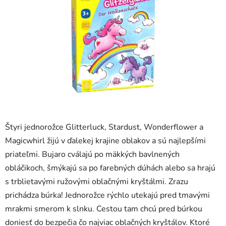
5
hviezdičiek.
Štyri jednorožce Glitterluck, Stardust, Wonderflower a
Magicwhirl žijú v ďalekej krajine oblakov a sú najlepšími
priateľmi. Bujaro cválajú po mäkkých bavlnených
obláčikoch, šmýkajú sa po farebných dúhách alebo sa hrajú
s trblietavými ružovými oblačnými kryštálmi. Zrazu
prichádza búrka! Jednorožce rýchlo utekajú pred tmavými
mrakmi smerom k slnku. Cestou tam chcú pred búrkou
doniesť do bezpečia čo najviac oblačných kryštálov. Ktoré