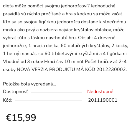
dieťa môže pomôcť svojmu jednorožcovi? Jednoduché
pravidlá sú rýchlo prečítané a hra s kockou sa môže začať.
Kto sa so svojou figúrkou jednorožca dostane k slnečnému
mraku ako prvý a nazbiera najviac kryštálov oblakov, môže
vyhrať túto s láskou navrhnutú hru. Obsah: 4 drevené
jednorožce, 1 hracia doska, 60 oblačných kryštálov, 2 kocky,
1 herný manuál. so 60 trblietavými kryštálmi a 4 figúrkami
Vhodné od 3 rokov Hrací čas 10 minút Počet hráčov až 2-4
osoby NOVÁ VERZIA PRODUKTU MÁ KÓD 2012230002.
Položka bola vypredaná…
Dostupnosť
Nedostupné
Kód:
2011190001
€15,99
Jednotková cena: