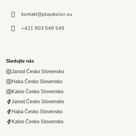
dovnútra....
napětí pro
děti i
kontakt
@
playatelier.eu
dospělé.
Určena
+421 903 549 549
je...
Sledujte nás
Janod Česko Slovensko
Haba Česko Slovensko
Kaloo Česko Slovensko
Janod Česko Slovensko
Haba Česko Slovensko
Kaloo Česko Slovensko