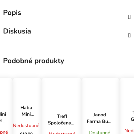
Popis
Diskusia
Podobné produkty
Haba
ini
Mini
Janod
Trefl
deti
kartová
Farma Busy
Spoločenská
Nedostupné
sad
hra pre
Book
hra Matalaki
Ned
pné
Lud
Dostupné