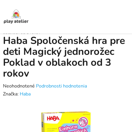
Prejsť
na
obsah
Domov
/
Produkty
/
Spoločenské a pohybové hry
/
Spoločenské hry pre
deti
/
Haba Spoločenská hra pre deti Magický jednorožec Poklad v
oblakoch od 3 rokov
Haba Spoločenská hra pre
deti Magický jednorožec
Poklad v oblakoch od 3
rokov
Priemerné
Neohodnotené
Podrobnosti hodnotenia
hodnotenie
Značka:
Haba
produktu
je
0,0
z