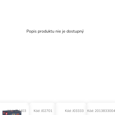
Popis produktu nie je dostupný
Kód:
J04403
Kód:
J02701
Kód:
J03333
Kód:
201383300