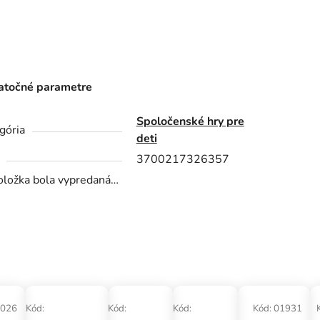
točné parametre
Spoločenské hry pre
gória
deti
3700217326357
oložka bola vypredaná…
026
Kód:
Kód:
Kód:
Kód:
01931