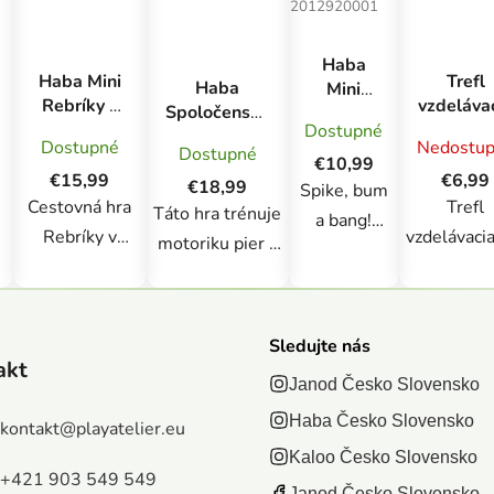
2012920001
Haba
Haba Mini
Trefl
Haba
Mini
Rebríky v
vzdeláva
Spoločenská
kartová
džungli
hra Moj
Dostupné
hra pre deti
hra pre
Dostupné
Nedostu
magnetická
telo
Dostupné
Puff Pastries
deti Piks
€10,99
v kovovej
€15,99
€6,99
& Peng
€18,99
Spike, bum
krabici
Cestovná hra
Trefl
od 7
Táto hra trénuje
a bang!
rokov
Rebríky v
vzdelávacia
motoriku pier a
Dikobrazy
džungli od
Moje te
úst a hravým
organizujú
HABA ponúka
Vzdeláva
spôsobom tak
obrovskú
deťom
hra Moje t
d
podporuje vývoj
balónovú
Sledujte nás
najlepšiu
je jednod
reči. Hráči sa
akt
párty.
zábavu na
hra pre
Janod Česko Slovensko
naučia
Pretože nie
cestách. Nuda
predškolá
cieľavedome
Haba Česko Slovensko
kontakt
@
playatelier.eu
je nič, čo by
tu nie je! Časti
v ktorej sa
nadýchnuť a
sa im páčilo
Kaloo Česko Slovensko
cestovnej hry
o ľudsk
+421 903 549 549
súčasne ovládať
viac ako
Janod Česko Slovensko