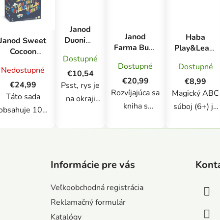
Janod
Janod
Haba
Duonimo
Janod Sweet
Farma Busy
Play&Learn
Puzzle
Cocoon
Book
Vzdelávacia
Dostupné
Nájdi
Drevené
Dostupné
Dostupné
interaktívna
slovná mini
Nedostupné
tiene
padajúce
€10,54
kniha s
hra ABC od
€20,99
€8,99
zvieratká
domino
€24,99
Psst, rys je
aktivitami
6 rokov
Rozvíjajúca sa
Magický ABC
24 ks
skladačka
Táto sada
na okraji
od 3 rokov
kniha s
súboj (6+) je
obsahuje 100
lesa! Tieto
tematikou
rýchla a
farebných
12x 2-
farmy,
vzdelávacia
drevených
dielne
Z
dodávaná v
kartová hra o
dielikov so
puzzle s
á
atraktívnej
HABA , v
zábavnými
Informácie pre vás
Kont
motívom
p
darčekovej
ktorej hráči
prvkami ako sú
lesných
ä
krabičke.
kombinujú
Veľkoobchodná registrácia
kolíky, most,
zvieratiek
t
Obsahuje 20
písmená a
Reklamačný formulár
veterný mlyn a
predstavia
i
strán
snažia sa ako
zvonček, ktoré
Katalógy
deťom