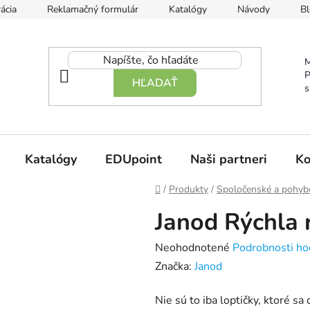
ácia
Reklamačný formulár
Katalógy
Návody
Bl
M
P
HĽADAŤ
s
Katalógy
EDUpoint
Naši partneri
Ko
Domov
/
Produkty
/
Spoločenské a pohyb
Janod Rýchla 
Priemerné
Neohodnotené
Podrobnosti ho
hodnotenie
Značka:
Janod
produktu
Nie sú to iba loptičky, ktoré sa
je