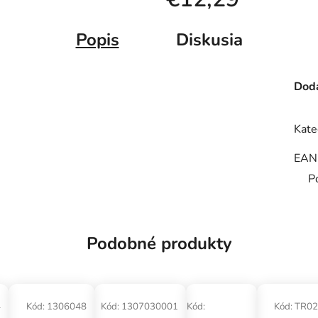
Jednotková cena:
Popis
Diskusia
Doda
Kate
EAN
P
Podobné produkty
4
Kód:
1306048
Kód:
1307030001
Kód:
Kód:
TR02