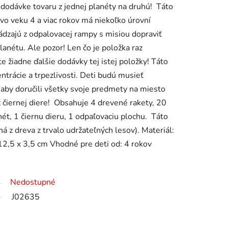
i dodávke tovaru z jednej planéty na druhú! Táto
i vo veku 4 a viac rokov má niekoľko úrovní
hádzajú z odpalovacej rampy s misiou dopraviť
lanétu. Ale pozor! Len čo je položka raz
e žiadne ďalšie dodávky tej istej položky! Táto
ntrácie a trpezlivosti. Deti budú musieť
 aby doručili všetky svoje predmety na miesto
ž čiernej diere! Obsahuje 4 drevené rakety, 20
ét, 1 čiernu dieru, 1 odpaľovaciu plochu. Táto
á z dreva z trvalo udržateľných lesov). Materiál:
2,5 x 3,5 cm Vhodné pre deti od: 4 rokov
Nedostupné
J02635