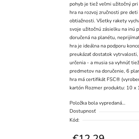
pohyb je tiež veľmi užitočný pr
0,0
hra na rozvoj zručnosti pre det
z
obtiažnosti. Všetky rakety vyc
5
svoje užitočnú zásielku na inú p
hviezdičiek.
doručená na planétu, neprijímat
hra je ideálna na podporu konce
preukázať dostatok vytrvalosti,
určenia - a musia sa vyhnúť tie
predmetov na doručenie, 6 plan
hra má certifikát FSC® (vyroben
kartón Rozmer produktu: 10 x 1
Položka bola vypredaná…
Dostupnosť
Kód:
€12,29