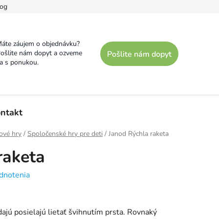
og
áte záujem o objednávku?
ošlite nám dopyt a ozveme
Pošlite nám dopyt
a s ponukou.
ntakt
ové hry
/
Spoločenské hry pre deti
/
Janod Rýchla raketa
raketa
dnotenia
 dajú posielajú lietať švihnutím prsta. Rovnaký