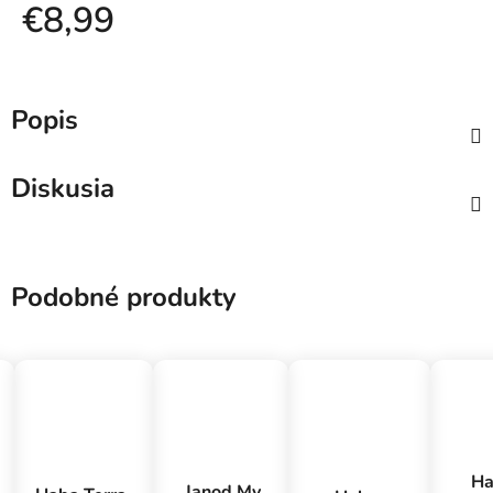
€8,99
Jednotková cena:
Popis
Diskusia
Podobné produkty
Ha
Janod My