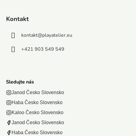
Po
dinosaurus,
originálne
rozhodnú, ktorá
tvore
leopard a
dobrodružné
postavička...
rozv
Kontakt
morská...
motívy...
je
motori
kontakt
@
playatelier.eu
+421 903 549 549
Sledujte nás
Janod Česko Slovensko
Haba Česko Slovensko
Kaloo Česko Slovensko
Janod Česko Slovensko
Haba Česko Slovensko