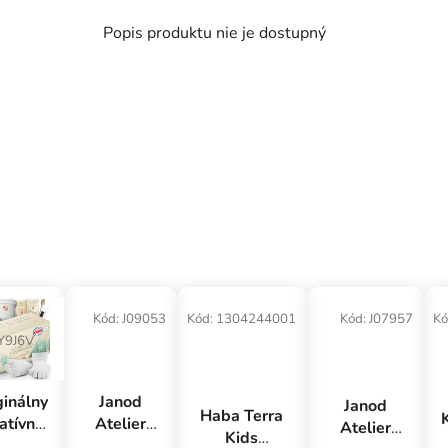
Popis produktu nie je dostupný
Kód:
J09053
Kód:
1304244001
Kód:
J07957
Kó
Y9J6V
ginálny
Janod
Janod
Haba Terra
atívny
Atelier
Atelier
Kids
et 3D
Kreatívna