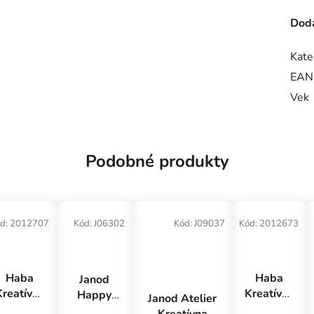
Doda
Kate
EAN
Vek
Podobné produkty
d:
2012707
Kód:
J06302
Kód:
J09037
Kód:
2012673
Haba
Haba
Janod
Kreatívna
Kreatívna
Happy
Janod Atelier
sada
sada
Garden
Kreatívna