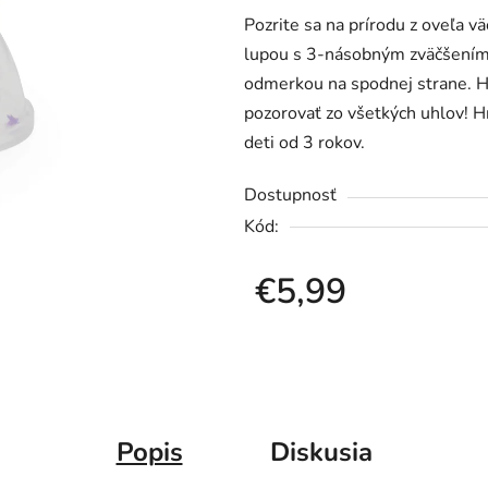
Pozrite sa na prírodu z oveľa v
je
lupou s 3-násobným zväčšením,
0,0
odmerkou na spodnej strane. H
z
pozorovať zo všetkých uhlov! H
5
deti od 3 rokov.
hviezdičiek.
Dostupnosť
Kód:
€5,99
Jednotková cena:
Popis
Diskusia