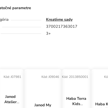
točné parametre
gória
Kreatívne sady
3700217363017
3+
Kód:
J07981
Kód:
J09046
Kód:
2013850001
Kó
Janod
Haba Terra
Atelier
Kids
Haba K
Janod My
Sada