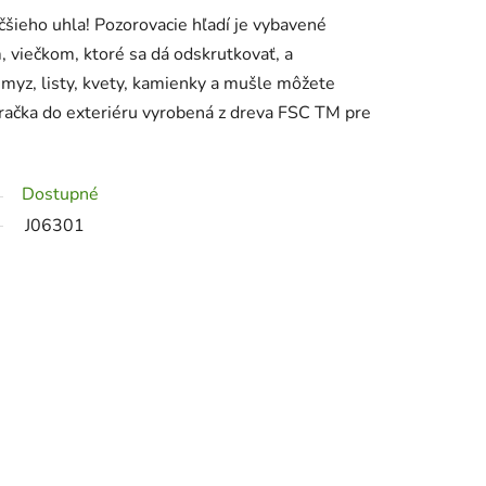
äčšieho uhla! Pozorovacie hľadí je vybavené
 viečkom, ktoré sa dá odskrutkovať, a
myz, listy, kvety, kamienky a mušle môžete
račka do exteriéru vyrobená z dreva FSC TM pre
Dostupné
J06301