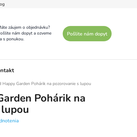
og
áte záujem o objednávku?
ošlite nám dopyt a ozveme
Pošlite nám dopyt
a s ponukou.
ntakt
d Happy Garden Pohárik na pozorovanie s lupou
Garden Pohárik na
 lupou
dnotenia