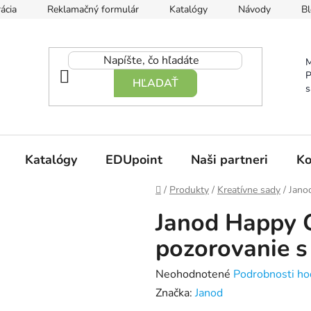
ácia
Reklamačný formulár
Katalógy
Návody
Bl
M
P
HĽADAŤ
s
Katalógy
EDUpoint
Naši partneri
Ko
Domov
/
Produkty
/
Kreatívne sady
/
Jano
Janod Happy 
pozorovanie s
Priemerné
Neohodnotené
Podrobnosti ho
hodnotenie
Značka:
Janod
produktu